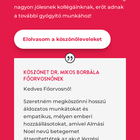
nagyon jólesnek kollégáinknak, erőt adnak
a további gyógyító munkához!
Elolvasom a köszönőleveleket
KÖSZÖNET DR. MIKOS BORBÁLA
FŐORVOSNŐNEK
Kedves Főorvosnő!
Szeretném megköszönni hosszú
áldozatos munkátokat és
empatikus, mélyen emberi
hozzáállásotokat, amivel Almási
Noel nevű betegemet
átsegítettétek az akut légzési