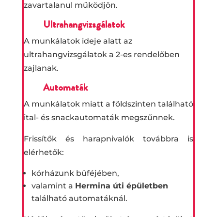
zavartalanul működjön.
Ultrahangvizsgálatok
A munkálatok ideje alatt az
ultrahangvizsgálatok a 2-es rendelőben
zajlanak.
Automaták
A munkálatok miatt a földszinten található
ital- és snackautomaták megszűnnek.
Frissítők és harapnivalók továbbra is
elérhetők:
kórházunk büféjében,
valamint a
Hermina úti épületben
található automatáknál.