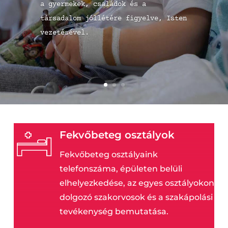
Róma 15,1
Fekvőbeteg osztályok
Fekvőbeteg osztályaink
telefonszáma, épületen belüli
elhelyezkedése, az egyes osztályokon
dolgozó szakorvosok és a szakápolási
tevékenység bemutatása.