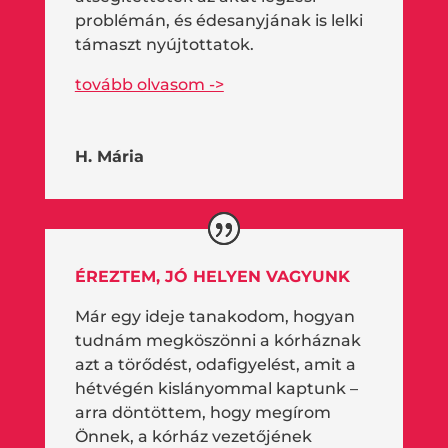
problémán, és édesanyjának is lelki
támaszt nyújtottatok.
tovább olvasom ->
H. Mária
ÉREZTEM, JÓ HELYEN VAGYUNK
Már egy ideje tanakodom, hogyan
tudnám megköszönni a kórháznak
azt a törődést, odafigyelést, amit a
hétvégén kislányommal kaptunk –
arra döntöttem, hogy megírom
Önnek, a kórház vezetőjének