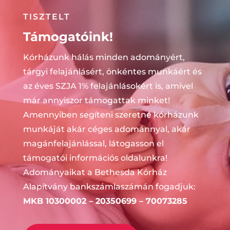
TISZTELT
Támogatóink!
Kórházunk hálás minden adományért,
tárgyi felajánlásért, önkéntes munkáért és
az éves SZJA 1% felajánlásokért is, amivel
már annyiszor támogattak minket!
Amennyiben segíteni szeretné kórházunk
munkáját akár céges adománnyal, akár
magánfelajánlással, látogasson el
támogatói információs oldalunkra!
Adományaikat a Bethesda Kórház
Alapítvány b
ankszámlaszámán fogadjuk:
MKB 10300002 – 20350699 – 70073285