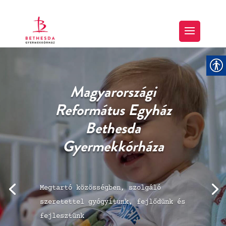
“… Tartozunk azzal,
hogy az erőtlenek
gyengeségeit hordozzuk,
…”