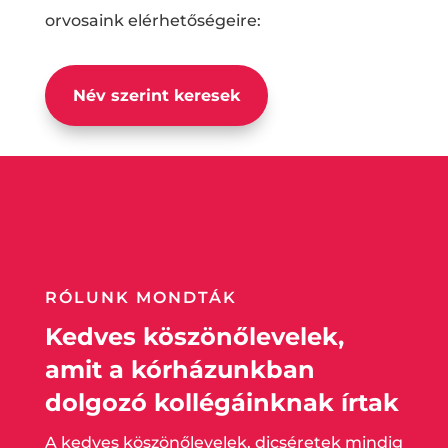
orvosaink elérhetőségeire:
Név szerint keresek
RÓLUNK MONDTÁK
Kedves köszönőlevelek,
amit a kórházunkban
dolgozó kollégáinknak írtak
A kedves köszönőlevelek, dicséretek mindig