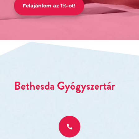
Felajánlom az 1%-ot!
Bethesda Gyógyszertár
