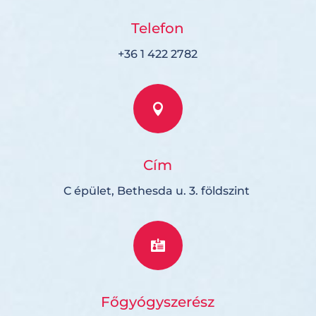
Telefon
+36 1 422 2782

Cím
C épület, Bethesda u. 3. földszint

Főgyógyszerész