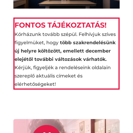
FONTOS TÁJÉKOZTATÁS!
Kórházunk tovább szépül. Felhívjuk szíves
figyelmüket, hogy
t
öbb szakrendelésünk
új helyre költözött, emellett december
elejétől további változások várhatók.
Kérjük, figyeljék a rendeléseink oldalain
szereplő aktuális címeket és
elérhetőségeket!