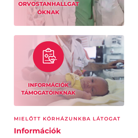
ORVOSTANHALLGAT
ÓKNAK
INFORMÁCIÓK
TÁMOGATÓINKNAK
MIELŐTT KÓRHÁZUNKBA LÁTOGAT
Információk