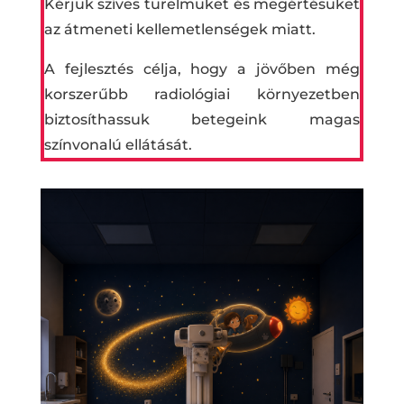
Kérjük szíves türelmüket és megértésüket
az átmeneti kellemetlenségek miatt.
A fejlesztés célja, hogy a jövőben még
korszerűbb radiológiai környezetben
biztosíthassuk betegeink magas
színvonalú ellátását.