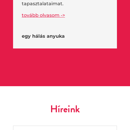
tapasztalataimat.
tovább olvasom ->
egy hálás anyuka
Híreink