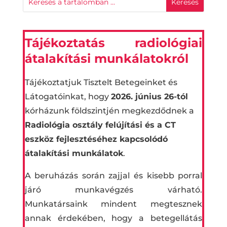
Tájékoztatás radiológiai
átalakítási munkálatokról
Tájékoztatjuk Tisztelt Betegeinket és
Látogatóinkat, hogy
2026. június 26-tól
kórházunk földszintjén megkezdődnek a
Radiológia osztály felújítási és a CT
eszköz fejlesztéséhez kapcsolódó
átalakítási munkálatok
.
A beruházás során zajjal és kisebb porral
járó munkavégzés várható.
Munkatársaink mindent megtesznek
annak érdekében, hogy a betegellátás