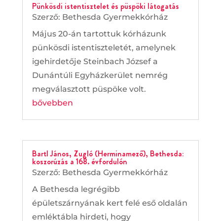
Pünkösdi istentisztelet és püspöki látogatás
Szerző:
Bethesda Gyermekkórház
Május 20-án tartottuk kórházunk
pünkösdi istentiszteletét, amelynek
igehirdetője Steinbach József a
Dunántúli Egyházkerület nemrég
megválasztott püspöke volt.
bővebben
Bartl János, Zugló (Herminamező), Bethesda:
koszorúzás a 168. évfordulón
Szerző:
Bethesda Gyermekkórház
A Bethesda legrégibb
épületszárnyának kert felé eső oldalán
emléktábla hirdeti, hogy