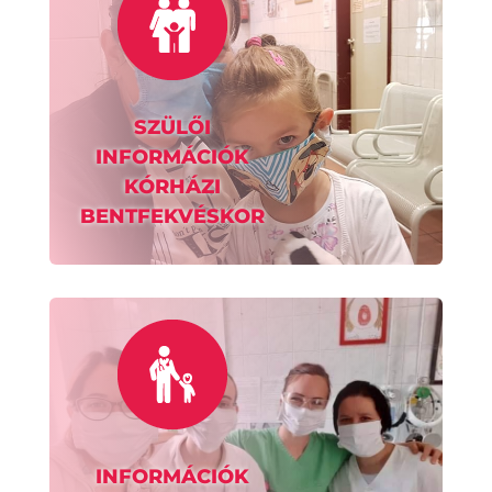
SZÜLŐI
INFORMÁCIÓK
KÓRHÁZI
BENTFEKVÉSKOR
INFORMÁCIÓK