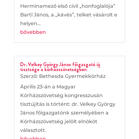
Herminamező első civil „honfoglalója”
Bartl János, a „kávés”, telket vásárolt e
helyen…
bővebben
Dr. Velkey György János főigazgató új
tisztsége a kórházszövetségben
Szerző:
Bethesda Gyermekkórház
Április 23-án a Magyar
Kórházszövetség kongresszusán
tisztújítás is történt: dr. Velkey György
János főigazgatónk személyében a
Kórházszövetség jelölt elnököt
választott.
bővebben