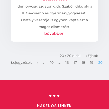
Idén orvosigazgatónk, dr. Szabó Ildikó aki a
II. Csecsemő és Gyermekgyógyászati
Osztály vezetője is egyben kapta ezt a
magas elismerést.
bővebben
20 / 20 oldal
« Újabb
bejegyzések
«
...
10
...
16
17
18
19
20
…
HASZNOS LINKEK