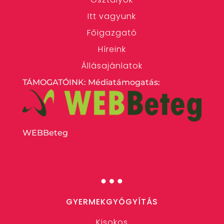
Itt vagyunk
Főigazgató
Híreink
Állásajánlatok
TÁMOGATÓINK: Médiatámogatás:
WEBBeteg
…
GYERMEKGYÓGYÍTÁS
Kisokos