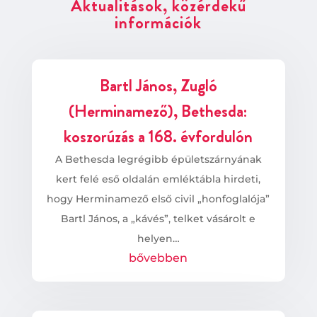
Aktualitások, közérdekű
információk
Bartl János, Zugló
(Herminamező), Bethesda:
koszorúzás a 168. évfordulón
A Bethesda legrégibb épületszárnyának
kert felé eső oldalán emléktábla hirdeti,
hogy Herminamező első civil „honfoglalója”
Bartl János, a „kávés”, telket vásárolt e
helyen…
bővebben