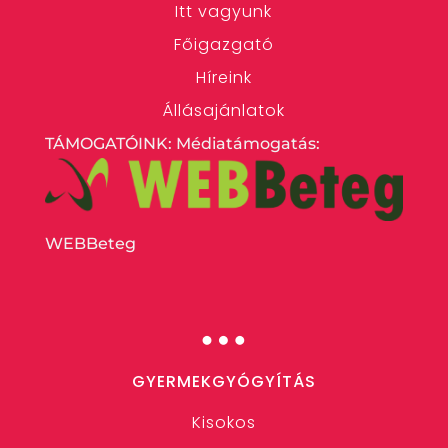
Itt vagyunk
Főigazgató
Híreink
Állásajánlatok
TÁMOGATÓINK: Médiatámogatás:
WEBBeteg
…
GYERMEKGYÓGYÍTÁS
Kisokos