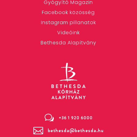
Gyógyító Magazin
Facebook közösség
Instagram pillanatok
Videóink
Bethesda Alapítvány
w
+36 1 920 6000

bethesda@bethesda.hu