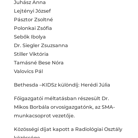
Juhász Anna
Lejtényi József
Pásztor Zsoltné
Polonkai Zsófia
Sebők Ibolya
Dr. Siegler Zsuzsanna
Stiller Viktória
Tamásné Bese Nóra
Valovics Pál
Bethesda –KIDSz különdíj: Herédi Júlia
Főigazgatói méltatásban részesült Dr.
Mikos Borbála orvosigazgatónk, az SMA-
munkacsoprot vezetője.
Közösségi díjat kapott a Radiológiai Osztály
közössége.