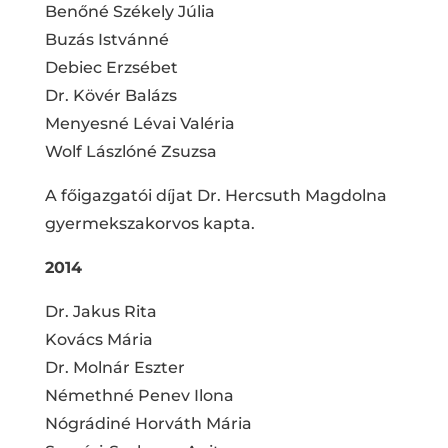
Benőné Székely Júlia
Buzás Istvánné
Debiec Erzsébet
Dr. Kövér Balázs
Menyesné Lévai Valéria
Wolf Lászlóné Zsuzsa
A főigazgatói díjat Dr. Hercsuth Magdolna
gyermekszakorvos kapta.
2014
Dr. Jakus Rita
Kovács Mária
Dr. Molnár Eszter
Némethné Penev Ilona
Nógrádiné Horváth Mária