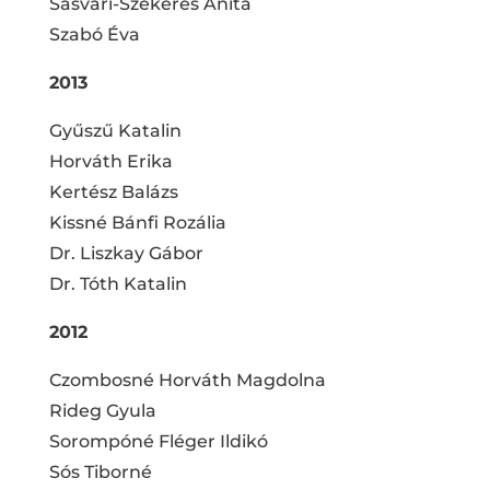
Sasvári-Szekeres Anita
Szabó Éva
2013
Gyűszű Katalin
Horváth Erika
Kertész Balázs
Kissné Bánfi Rozália
Dr. Liszkay Gábor
Dr. Tóth Katalin
2012
Czombosné Horváth Magdolna
Rideg Gyula
Sorompóné Fléger Ildikó
Sós Tiborné