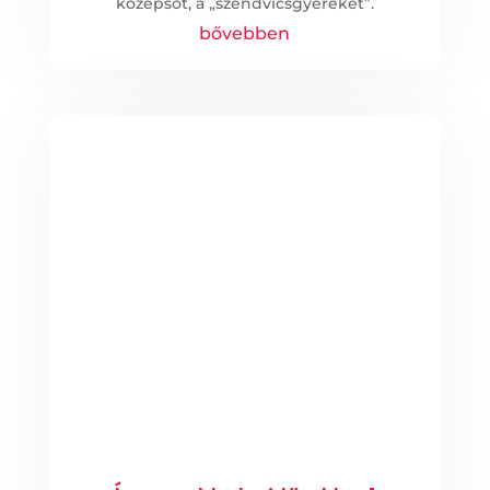
középsőt, a „szendvicsgyereket”.
bővebben