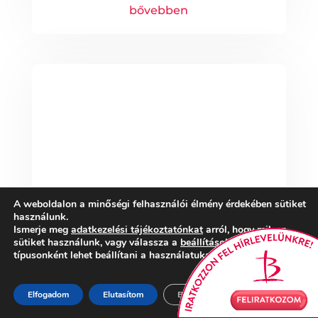
bővebben
A weboldalon a minőségi felhasználói élmény érdekében sütiket
használunk.
Ismerje meg
adatkezelési tájékoztatónkat
arról, hogy milyen
sütiket használunk, vagy válassza a
beállítások
részt, ahol
típusonként lehet beállítani a használatukat.
Aludjunk jól – tippek a minőségi
Elfogadom
Elutasítom
Beállítások
alváshoz