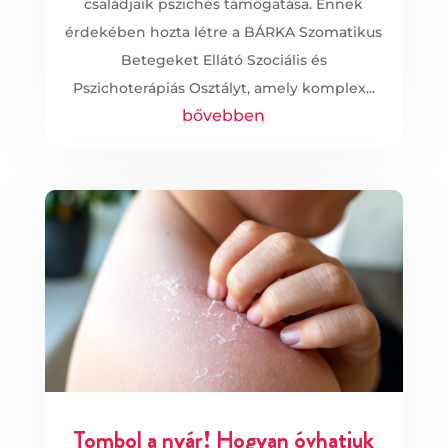
családjaik pszichés támogatása. Ennek
érdekében hozta létre a BÁRKA Szomatikus
Betegeket Ellátó Szociális és
Pszichoterápiás Osztályt, amely komplex...
bővebben
Tombol a nyár! Hogyan óvhatjuk