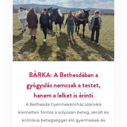
BÁRKA: A Bethesdában a
gyógyulás nemcsak a testet,
hanem a lelket is érinti
A Bethesda Gyermekkórház számára
kiemelten fontos a súlyosan beteg, sérült és
krónikus betegséggel élő gyermekek és