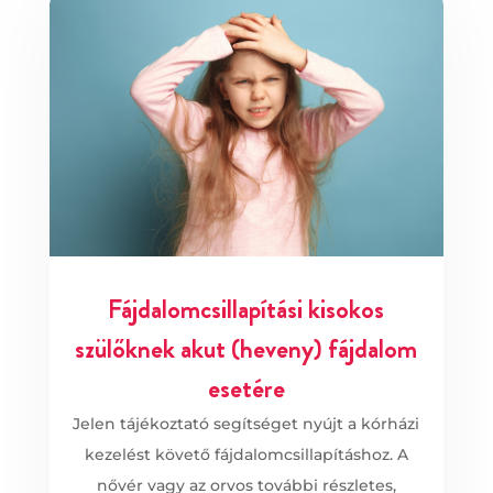
Fájdalomcsilla­pí­tá­si kisokos
szülőknek akut (heveny) fájdalom
esetére
Jelen tájékoztató segítséget nyújt a kórházi
kezelést követő fájdalomcsillapításhoz. A
nővér vagy az orvos további részletes,