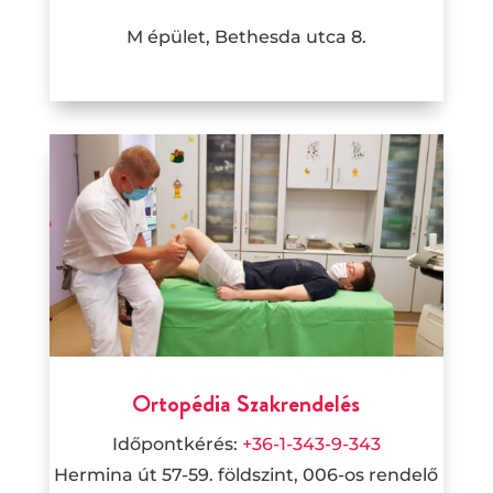
M épület, Bethesda utca 8.
Ortopédia Szakrendelés
Időpontkérés:
+36-1-343-9-343
Hermina út 57-59. földszint, 006-os rendelő