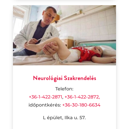
Neurológiai Szakrendelés
Telefon:
+36-1-422-2871
,
+36-1-422-2872,
időpontkérés:
+36-30-180-6634
L épület, Ilka u. 57.