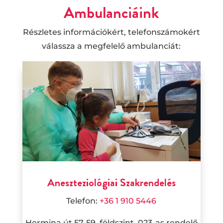
Ambulanciáink
Részletes információkért, telefonszámokért
válassza a megfelelő ambulanciát:
Aneszteziológiai Szakrendelés
Telefon:
+36 1 910 5446
Hermina út 57-59. földszint, 023-as rendelő