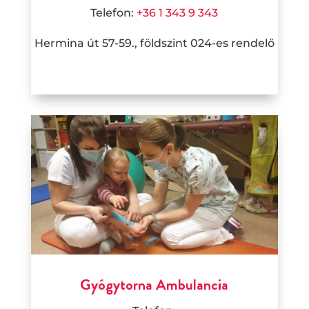
Telefon:
+36 1 343 9 343
Hermina út 57-59., földszint 024-es rendelő
Gyógytorna Ambulancia