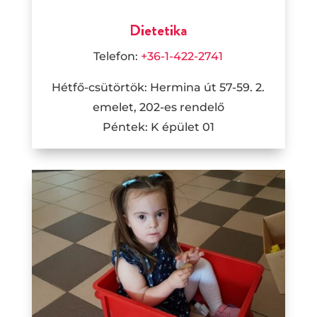
Dietetika
Telefon:
+36-1-422-2741
Hétfő-csütörtök: Hermina út 57-59. 2.
emelet, 202-es rendelő
Péntek: K épület 01