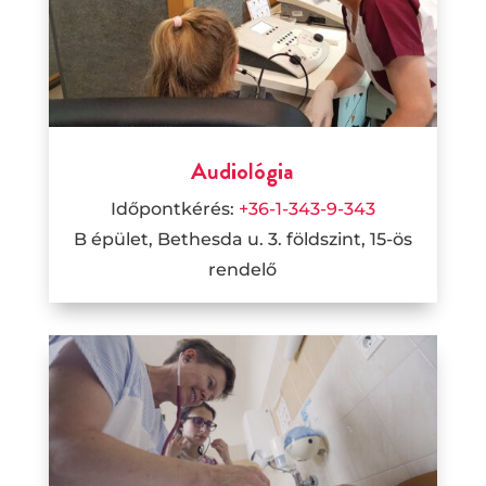
Audiológia
Időpontkérés:
+36-1-343-9-343
B épület, Bethesda u. 3. földszint, 15
-ös
rendelő