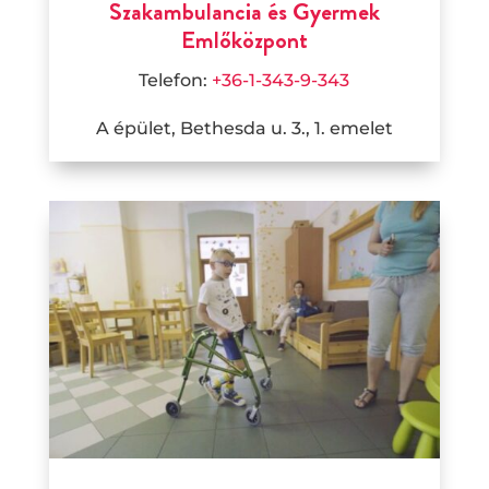
Szakambulancia és Gyermek
Emlőközpont
Telefon:
+36-1-343-9-343
A épület, Bethesda u. 3., 1. emelet