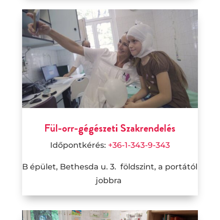
Fül-orr-gégészeti Szakrendelés
Időpontkérés:
+36-1-343-9-343
B épület, Bethesda u. 3.
földszint,
a portától
jobbra