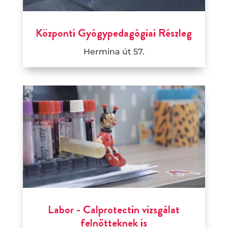
Központi Gyógypedagógiai Részleg
Hermina út 57.
Labor - Calprotectin vizsgálat
felnőtteknek is