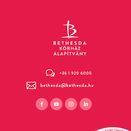
w
+36 1 920 6000

bethesda@bethesda.hu