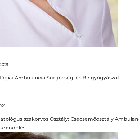
2021
lógiai Ambulancia Sürgősségi és Belgyógyászati
021
tológus szakorvos Osztály: Csecsemőosztály Ambulanc
akrendelés