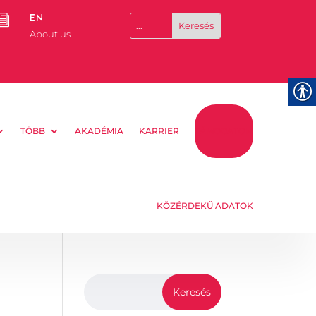
EN
i
About us
TÖBB
AKADÉMIA
KARRIER
TÁMOGATOM
KÖZÉRDEKŰ ADATOK