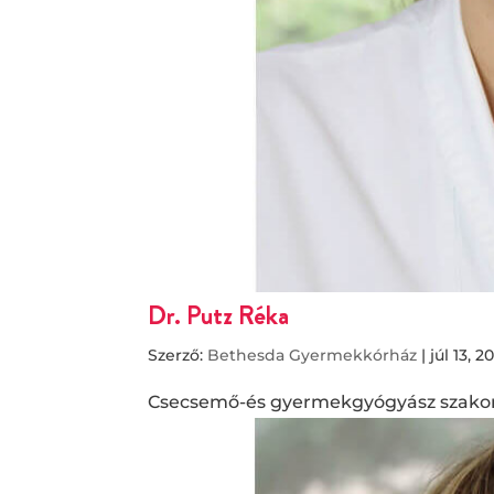
Dr. Putz Réka
Szerző:
Bethesda Gyermekkórház
|
júl 13, 2
Csecsemő-és gyermekgyógyász szakorv