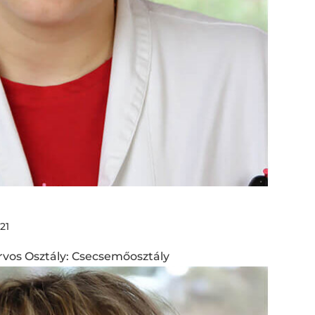
021
os Osztály: Csecsemőosztály