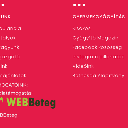
…
…
LUNK
GYERMEKGYÓGYÍTÁS
bulancia
Kisokos
tályok
Gyógyító Magazin
 vagyunk
Facebook közösség
gazgató
Instagram pillanatok
eink
Videóink
ásajánlatok
Bethesda Alapítvány
MOGATÓINK:
iatámogatás:
BBeteg