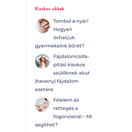
Kisokos cikkek
Tombol a nyár!
Hogyan
óvhatjuk
gyermekeink bőrét?
Fájdalomcsilla­
pí­tá­si kisokos
szülőknek akut
(heveny) fájdalom
esetére
Félelem és
rettegés a
fogorvosnál – Mi
segíthet?