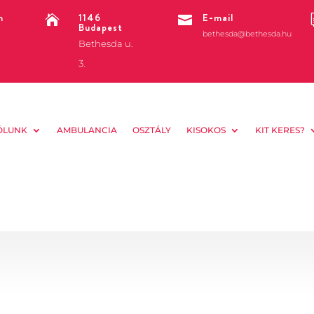
m
1146
E-mail


Budapest
bethesda@bethesda.hu
Bethesda u.
3.
ÓLUNK
AMBULANCIA
OSZTÁLY
KISOKOS
KIT KERES?