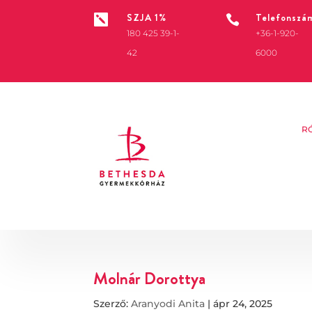
SZJA 1%
Telefonszá


180 425 39-1-
+36-1-920-
42
6000
R
Molnár Dorottya
Szerző:
Aranyodi Anita
|
ápr 24, 2025