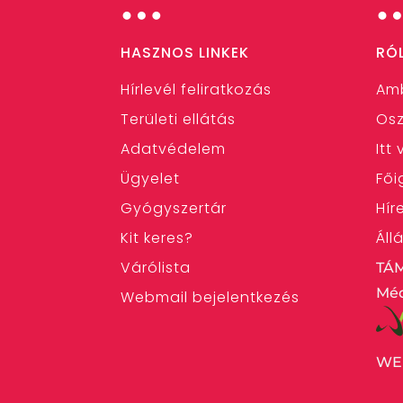
…
HASZNOS LINKEK
RÓ
Hírlevél feliratkozás
Am
Területi ellátás
Osz
Adatvédelem
Itt
Ügyelet
Fői
Gyógyszertár
Hír
Kit keres?
Áll
Várólista
TÁ
Méd
Webmail bejelentkezés
WE