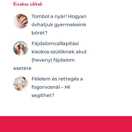
Kisokos cikkek
Tombol a nyár! Hogyan
óvhatjuk gyermekeink
bőrét?
Fájdalomcsilla­pí­tá­si
kisokos szülőknek akut
(heveny) fájdalom
esetére
Félelem és rettegés a
fogorvosnál – Mi
segíthet?
…