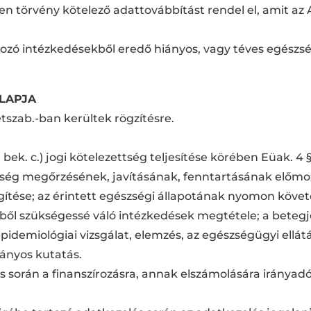
en törvény kötelező adattovábbítást rendel el, amit az
átozó intézkedésekből eredő hiányos, vagy téves egészsé
ALAPJA
etszab.-ban kerültek rögzítésre.
1) bek. c.) jogi kötelezettség teljesítése körében Eüak
zség megőrzésének, javításának, fenntartásának előmo
ítése; az érintett egészségi állapotának nyomon követ
ből szükségessé váló intézkedések megtétele; a beteg
idemiológiai vizsgálat, elemzés, az egészségügyi ellátá
mányos kutatás.
ás során a finanszírozásra, annak elszámolására irányad