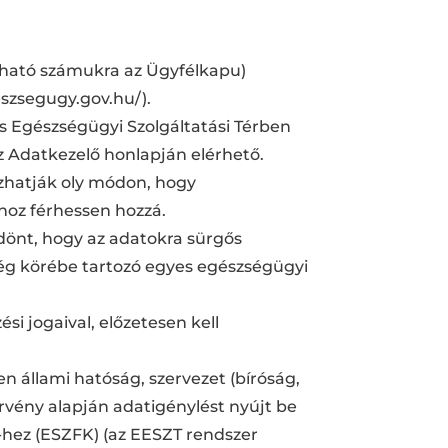
itható számukra az Ügyfélkapu)
eszsegugy.gov.hu/).
s Egészségügyi Szolgáltatási Térben
z Adatkezelő honlapján elérhető.
ozhatják oly módon, hogy
hoz férhessen hozzá.
 dönt, hogy az adatokra sürgős
ség körébe tartozó egyes egészségügyi
si jogaival, előzetesen kell
en állami hatóság, szervezet (bíróság,
örvény alapján adatigénylést nyújt be
t-hez (ESZFK) (az EESZT rendszer