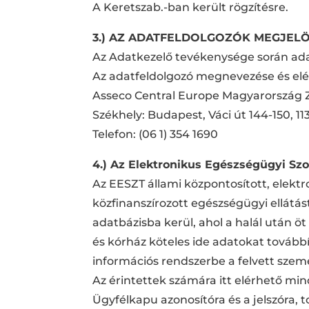
A Keretszab.-ban került rögzítésre.
3.) AZ ADATFELDOLGOZÓK MEGJEL
Az Adatkezelő tevékenysége során ada
Az adatfeldolgozó megnevezése és el
Asseco Central Europe Magyarország Z
Székhely: Budapest, Váci út 144-150, 11
Telefon: (06 1) 354 1690
4.) Az Elektronikus Egészségügyi Szo
Az EESZT állami központosított, elekt
közfinanszírozott egészségügyi ellátá
adatbázisba kerül, ahol a halál után ö
és kórház köteles ide adatokat tovább
információs rendszerbe a felvett szem
Az érintettek számára itt elérhető mi
Ügyfélkapu azonosítóra és a jelszóra, 