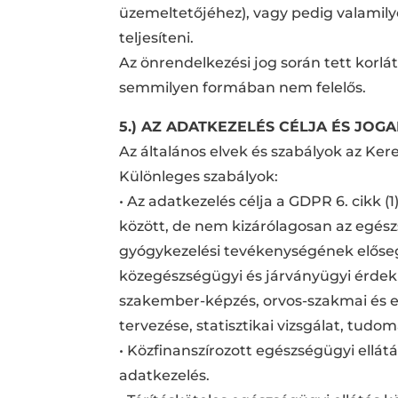
üzemeltetőjéhez), vagy pedig valamily
teljesíteni.
Az önrendelkezési jog során tett korl
semmilyen formában nem felelős.
5.) AZ ADATKEZELÉS CÉLJA ÉS JOG
Az általános elvek és szabályok az Ker
Különleges szabályok:
• Az adatkezelés célja a GDPR 6. cikk (
között, de nem kizárólagosan az egés
gyógykezelési tevékenységének előseg
közegészségügyi és járványügyi érdek
szakember-képzés, orvos-szakmai és ep
tervezése, statisztikai vizsgálat, tudo
• Közfinanszírozott egészségügyi ellát
adatkezelés.