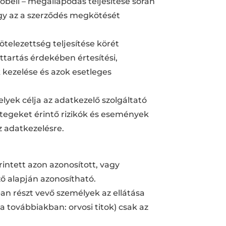
zóbeli – megállapodás teljesítése során
vagy az a szerződés megkötését
 kötelezettség teljesítése körét
tartás érdekében értesítési,
 kezelése és azok esetleges
elyek célja az adatkezelő szolgáltató
tegeket érintő rizikók és események
z adatkezelésre.
intett azon azonosított, vagy
ő alapján azonosítható.
an részt vevő személyek az ellátása
a továbbiakban: orvosi titok) csak az