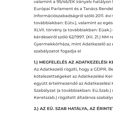
valamint a 95/46/EK irányelv hatályon kí
Európai Parlament és a Tanács Rendele
információszabadságról szóló 2011. évi C
továbbiakban: Eütv.), valamint az egés
XLVII. törvény (a továbbiakban: Eüak.
kérdéseiről szóló 62/1997. (XII. 21.) 
Gyermekkórháza, mint Adatkezelő az e
szabályzatot fogadja el
1.) MEGFELELÉS AZ ADATKEZELÉSI
Az Adatkezelő rögzíti, hogy a GDPR, il
kötelezettségeket az Adatkezelési Ker
együtt értelmezendő az Adatkezelési 
Szabályzat (a továbbiakban: Eü.Szab.)
Keretszab.) rögzített általános szabály
2.) AZ EÜ. SZAB HATÁLYA, AZ ÉRINT