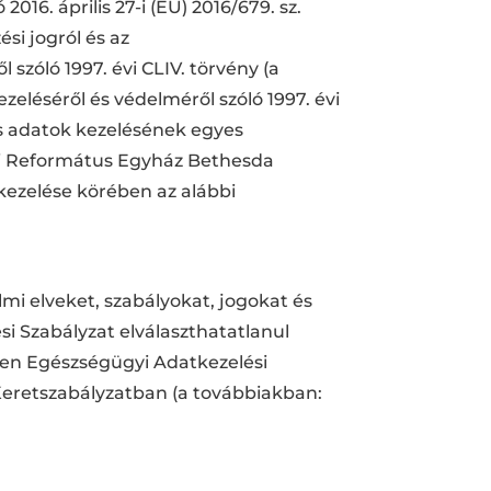
016. április 27-i (EU) 2016/679. sz.
si jogról és az
 szóló 1997. évi CLIV. törvény (a
eléséről és védelméről szóló 1997. évi
es adatok kezelésének egyes
zági Református Egyház Bethesda
ezelése körében az alábbi
mi elveket, szabályokat, jogokat és
i Szabályzat elválaszthatatlanul
len Egészségügyi Adatkezelési
 Keretszabályzatban (a továbbiakban: