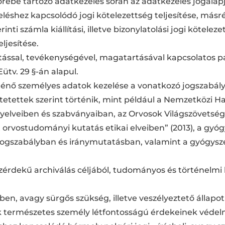
körébe tartozó adatkezelés során az adatkezelés jogalap
shez kapcsolódó jogi kötelezettség teljesítése, másrés
 számla kiállítási, illetve bizonylatolási jogi kötelezett
ljesítése.
ltatással, tevékenységével, magatartásával kapcsolatos
ütv. 29 §-án alapul.
rténő személyes adatok kezelése a vonatkozó jogszabál
etettek szerint történik, mint például a Nemzetközi 
ányelveiben és szabványaiban, az Orvosok Világszövets
 orvostudományi kutatás etikai elveiben” (2013), a gyó
 jogszabályban és iránymutatásban, valamint a gyógysz
zérdekű archiválás céljából, tudományos és történelmi ku
, avagy sürgős szükség, illetve veszélyeztető állapot (Eü
ik természetes személy létfontosságú érdekeinek védel