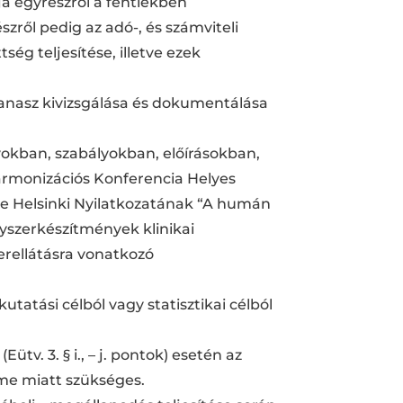
ja egyrészről a fentiekben
zről pedig az adó-, és számviteli
ség teljesítése, illetve ezek
 panasz kivizsgálása és dokumentálása
yokban, szabályokban, előírásokban,
Harmonizációs Konferencia Helyes
ége Helsinki Nyilatkozatának “A humán
gyszerkészítmények klinikai
erellátásra vonatkozó
tatási célból vagy statisztikai célból
tv. 3. § i., – j. pontok) esetén az
me miatt szükséges.