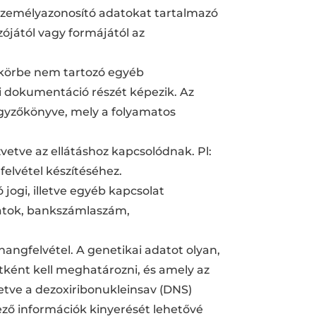
 személyazonosító adatokat tartalmazó
ójától vagy formájától az
n körbe nem tartozó egyéb
i dokumentáció részét képezik. Az
egyzőkönyve, mely a folyamatos
vetve az ellátáshoz kapcsolódnak. Pl:
elvétel készítéséhez.
jogi, illetve egyéb kapcsolat
adatok, bankszámlaszám,
hangfelvétel. A genetikai adatot olyan,
tként kell meghatározni, és amely az
etve a dezoxiribonukleinsav (DNS)
ező információk kinyerését lehetővé