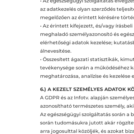
• Az egészségügyi szolgáltatás elvégzés
az adatkezelés olyan szerződés teljesí
megelőzően az érintett kérésére tört
• Az érintett kifejezett, és/vagy írásbel
meghaladó személyazonosító és egészs
elérhetőségi adatok kezelése; kutatás
álnevesítése.
• Összesített ágazati statisztikák, kim
tevékenysége során a működéséhez kapc
meghatározása, analízise és kezelése 
6.) A KEZELT SZEMÉLYES ADATOK K
A GDPR és az Infotv. alapján személyes
azonosítható természetes személy, ak
Az egészségügyi szolgáltatás során a 
során tudomásukra jutott akár rögzítet
arra jogosulttal közöljék, és azokat bi