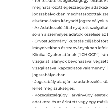
• Térítésköteles egészségügyi ellátás 
meghatározott egészségügyi adatkezelé
jogszabályokban meghatározottak szerinti
elszámolására irányadó jogszabályok te
• Az Adatkezelő által nyújtott szolgá
során a személyes adatok kezelése az E
• Orvostudományi kutatás céljából tö
irányelvekben és szabványokban lefekt
Klinikai Gyakorlatának (“ICH GCP”) ir
vizsgálati alanyok bevonásával végzett
vizsgálatával kapcsolatos valamennyi
jogszabályokban.
• Jogszabály alapján az adatkezelés kö
lehet még szükséges.
• Közegészségügyi, járványügyi esetekben
adatkezelés az érintett vagy egy más