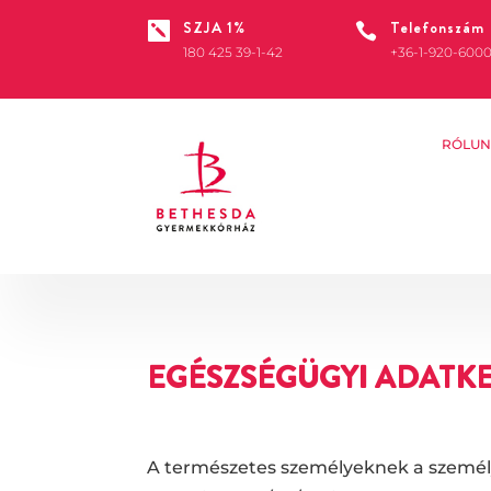
SZJA 1%
Telefonszám


180 425 39-1-42
+36-1-920-600
RÓLUN
EGÉSZSÉGÜGYI ADATKE
A természetes személyeknek a személy