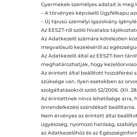
Gyermekek személyes adatait is meg l
– A törvényes képviselő Ügyfélkapu az
– Új típusú személyi igazolvány igény
Az EESZT-ről szóló hivatalos tájékozta
Az Adatkezelő számára kötelezően köz
megvalósuló kezeléséről az egészségüg
Az Adatkezelő által az EESZT-ben táro
meghatározhatják, hogy kezelőorvoso
Az érintett által beállított hozzáféré
szüksége van. Ilyen esetekben az orvo
szolgáltatásokról szóló 52/2006. (XII. 
Az érintettnek nincs lehetősége arra, h
önrendelkezési szándékait beállítania.
Nem érvényes az érintett által beállít
ügyészség, nyomozó hatóság, szabálysér
az Adatkezelőhöz és az Egészséginform