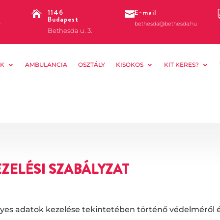
1146
E-mail


Budapest
0
bethesda@bethesda.hu
Bethesda u. 3.
K
AMBULANCIA
OSZTÁLY
KISOKOS
KIT KERES?
ZELÉSI SZABÁLYZAT
es adatok kezelése tekintetében történő védelméről és