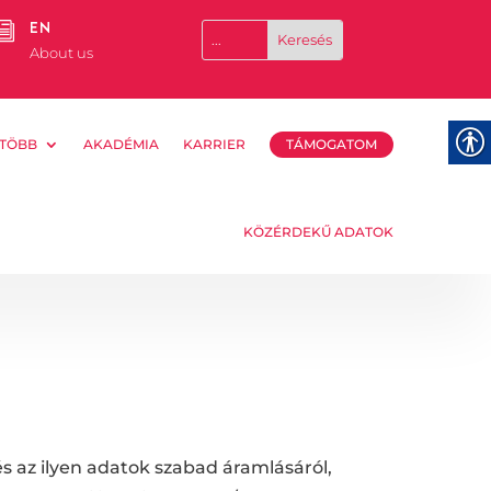
EN
i
About us
TÖBB
AKADÉMIA
KARRIER
TÁMOGATOM
KÖZÉRDEKŰ ADATOK
 az ilyen adatok szabad áramlásáról,