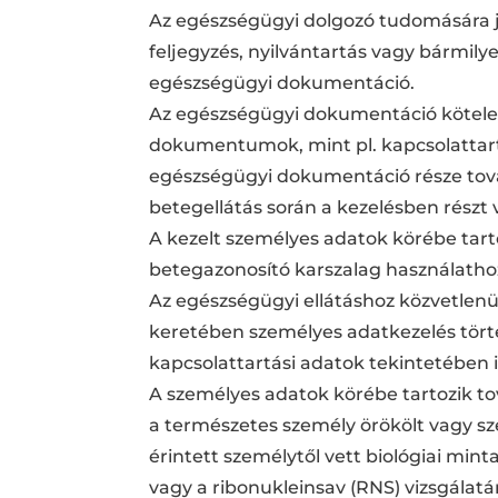
Az egészségügyi dolgozó tudomására j
feljegyzés, nyilvántartás vagy bármil
egészségügyi dokumentáció.
Az egészségügyi dokumentáció kötelező
dokumentumok, mint pl. kapcsolattartá
egészségügyi dokumentáció része tová
betegellátás során a kezelésben részt
A kezelt személyes adatok körébe tart
betegazonosító karszalag használathoz
Az egészségügyi ellátáshoz közvetlenü
keretében személyes adatkezelés törté
kapcsolattartási adatok tekintetében i
A személyes adatok körébe tartozik tová
a természetes személy örökölt vagy sz
érintett személytől vett biológiai mi
vagy a ribonukleinsav (RNS) vizsgálat