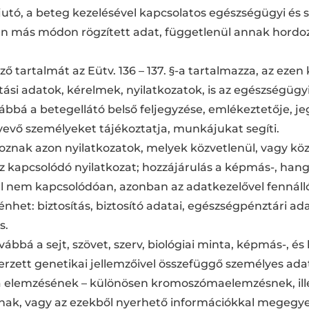
utó, a beteg kezelésével kapcsolatos egészségügyi és
yen más módon rögzített adat, függetlenül annak hordoz
 tartalmát az Eütv. 136 – 137. §-a tartalmazza, az eze
si adatok, kérelmek, nyilatkozatok, is az egészségügy
bbá a betegellátó belső feljegyzése, emlékeztetője, j
 vevő személyeket tájékoztatja, munkájukat segíti.
oznak azon nyilatkozatok, melyek közvetlenül, vagy köz
 kapcsolódó nyilatkozat; hozzájárulás a képmás-, hangf
l nem kapcsolódóan, azonban az adatkezelővel fennálló 
nhet: biztosítás, biztosító adatai, egészségpénztári 
s.
bbá a sejt, szövet, szerv, biológiai minta, képmás-, és 
erzett genetikai jellemzőivel összefüggő személyes ada
nta elemzésének – különösen kromoszómaelemzésnek, ill
ának, vagy az ezekből nyerhető információkkal megegy