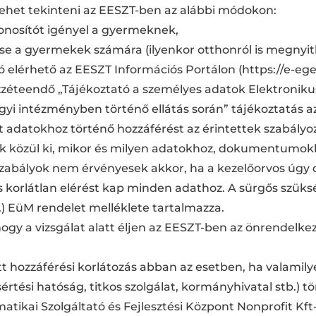
ehet tekinteni az EESZT-ben az alábbi módokon:
onosítót igényel a gyermeknek,
lése a gyermekek számára (ilyenkor otthonról is megny
tó elérhető az EESZT Információs Portálon (https://e-eg
zéteendő „Tájékoztató a személyes adatok Elektroniku
yi intézményben történő ellátás során” tájékoztatás a
lt adatokhoz történő hozzáférést az érintettek szabály
k közül ki, mikor és milyen adatokhoz, dokumentumok
si szabályok nem érvényesek akkor, ha a kezelőorvos úgy
s korlátlan elérést kap minden adathoz. A sürgős szük
28.) EüM rendelet melléklete tartalmazza.
ogy a vizsgálat alatt éljen az EESZT-ben az önrendelkezé
ott hozzáférési korlátozás abban az esetben, ha valamily
tési hatóság, titkos szolgálat, kormányhivatal stb.) t
atikai Szolgáltató és Fejlesztési Központ Nonprofit Kf