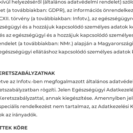
vül helyezéséről (általános adatvédelmi rendelet) szóló 2
t (a továbbiakban: GDPR), az információs önrendelkezé
XII. törvény (a továbbiakban: Infotv.), az egészségügyről
zségügyi és a hozzájuk kapcsolódó személyes adatok kez
) és az egészségügyi és a hozzájuk kapcsolódó személy
NM rendelet (a továbbiakban: NMr.) alapján a Magyarors
gészségügyi ellátáshoz kapcsolódó személyes adatok k
 KERETSZABÁLYZATNAK
letve az Infotv.-ben megfogalmazott általános adatvédel
etszabályzatban rögzíti. Jelen Egészségügyi Adatkezelés
Keretszabályzattal, annak kiegészítése. Amennyiben je
 speciális rendelkezést nem tartalmaz, az Adatkezelési
ok az irányadók.
ETTEK KÖRE