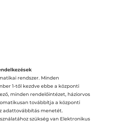
rendelkezések
rmatikai rendszer. Minden
mber 1-től kezdve ebbe a központi
elező, minden rendelőintézet, háziorvos
utomatikusan továbbítja a központi
az adattovábbítás menetét.
asználatához szükség van Elektronikus