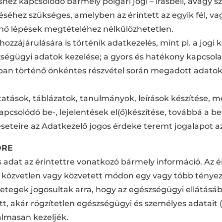
hez kapcsolódó bármely polgári jogi – írásbeli, avagy s
téséhez szükséges, amelyben az érintett az egyik fél, 
énő lépések megtételéhez nélkülözhetetlen.
i hozzájárulására is történik adatkezelés, mint pl. a jogi
égügyi adatok kezelése; a gyors és hatékony kapcsolat
ban történő önkéntes részvétel során megadott adatok
utatások, táblázatok, tanulmányok, leírások készítése, m
solódó be-, lejelentések el(ő)készítése, továbbá a be
eseteire az Adatkezelő jogos érdeke teremt jogalapot a
ÖRE
 adat az érintettre vonatkozó bármely információ. Az ér
i közvetlen vagy közvetett módon egy vagy több tényez
betegek jogosultak arra, hogy az egészségügyi ellátásáb
t, akár rögzítetlen egészségügyi és személyes adatait (
zalmasan kezeljék.