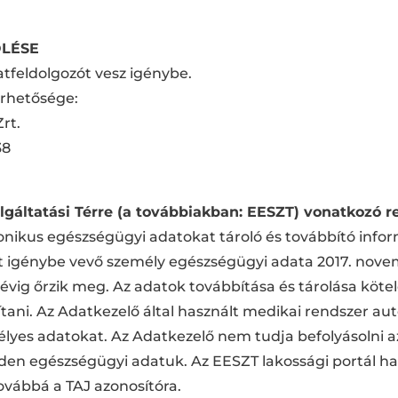
ÖLÉSE
tfeldolgozót vesz igénybe.
érhetősége:
rt.
38
lgáltatási Térre (a továbbiakban: EESZT) vonatkozó 
ronikus egészségügyi adatokat tároló és továbbító info
st igénybe vevő személy egészségügyi adata 2017. nove
t évig őrzik meg. Az adatok továbbítása és tárolása köt
ítani. Az Adatkezelő által használt medikai rendszer a
élyes adatokat. Az Adatkezelő nem tudja befolyásolni 
nden egészségügyi adatuk. Az EESZT lakossági portál h
továbbá a TAJ azonosítóra.