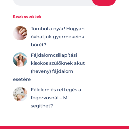
Kisokos cikkek
Tombol a nyár! Hogyan
óvhatjuk gyermekeink
bőrét?
Fájdalomcsilla­pí­tá­si
kisokos szülőknek akut
(heveny) fájdalom
esetére
Félelem és rettegés a
fogorvosnál – Mi
segíthet?