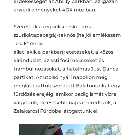
érdekességet az Ability parkban, az igazán
egyedi élményeket 4DX moziban…
Szerettük a reggeli kecske-láma-
szurikátapapagáj-teknős (ha jól emlékszem
„csak” ennyi
állat lakik a parkban) etetéseket, a közös
kirándulást, az esti foci meccseket és
trambulinozásokat, a hatalmas Just Dance
partikat! Az utolsó nyári napokon még
meglátogattuk szeretett Balatonunkat egy
fürdőzés erejéig, amikor pedig ismét vízre
vágytunk, de esősebb napra ébredtünk, a
Zalakarosi Fürdőbe látogattunk el.