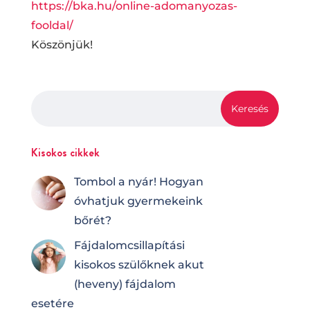
https://bka.hu/online-adomanyozas-
fooldal/
Köszönjük!
Kisokos cikkek
Tombol a nyár! Hogyan
óvhatjuk gyermekeink
bőrét?
Fájdalomcsilla­pí­tá­si
kisokos szülőknek akut
(heveny) fájdalom
esetére