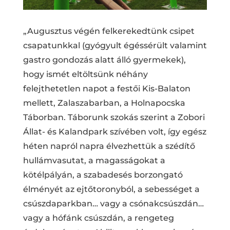
„Augusztus végén felkerekedtünk csipet
csapatunkkal (gyógyult égéssérült valamint
gastro gondozás alatt álló gyermekek),
hogy ismét eltöltsünk néhány
felejthetetlen napot a festői Kis-Balaton
mellett, Zalaszabarban, a Holnapocska
Táborban. Táborunk szokás szerint a Zobori
Állat- és Kalandpark szívében volt, így egész
héten napról napra élvezhettük a szédítő
hullámvasutat, a magasságokat a
kötélpályán, a szabadesés borzongató
élményét az ejtőtoronyból, a sebességet a
csúszdaparkban… vagy a csónakcsúszdán…
vagy a hófánk csúszdán, a rengeteg