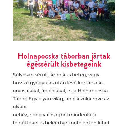
Holnapocska táborban jártak
égéssérült kisbetegeink
Súlyosan sérült, krónikus beteg, vagy
hosszú gyógyulás után lévő kortársaik –
orvosaikkal, ápolóikkal, ez a Holnapocska
Tábor! Egy olyan világ, ahol kizökkenve az
olykor
nehéz, rideg valóságból mindenki (a
felnőtteket is beleértve ) önfeledten lehet