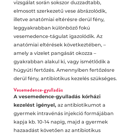
vizsgálat során sokszor duzzadtabb,
elmosott szerkezetű vese ábrázolódik,
illetve anatómiai eltérésre derül fény,
leggyakrabban különböző fokú
vesemedence-tágulat igazolódik. Az
anatómiai eltérések következtében, –
amely a vizelet pangását okozza –
gyakrabban alakul ki, vagy ismétlődik a
húgyúti fertőzés. Amennyiben fertőzésre
derül fény, antibiotikus kezelés szükséges.
Vesemedence-gyulladás
A vesemedence-gyulladás kórházi
kezelést igényel,
az antibiotikumot a
gyermek intravénás injekció formájában
kapja kb. 10-14 napig, majd a gyermek
hazaadást követően az antibiotikus