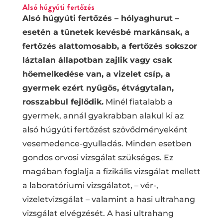
Alsó húgyúti fertőzés
Alsó húgyúti fertőzés – hólyaghurut –
esetén a tünetek kevésbé markánsak, a
fertőzés alattomosabb, a fertőzés sokszor
láztalan állapotban zajlik vagy csak
hőemelkedése van, a vizelet csíp, a
gyermek ezért nyűgös, étvágytalan,
rosszabbul fejlődik.
Minél fiatalabb a
gyermek, annál gyakrabban alakul ki az
alsó húgyúti fertőzést szövődményeként
vesemedence-gyulladás. Minden esetben
gondos orvosi vizsgálat szükséges. Ez
magában foglalja a fizikális vizsgálat mellett
a laboratóriumi vizsgálatot, – vér-,
vizeletvizsgálat – valamint a hasi ultrahang
vizsgálat elvégzését. A hasi ultrahang