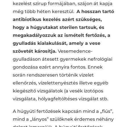
kezelést szirup formájában, szájon át kapja
még több héten keresztül.
A hosszan tartó
antibiotikus kezelés azért szükséges,
hogy a húgyutakat sterilen tartsuk, és
megakadályozzuk az ismételt fertőzés, a
gyulladás kialakulását, amely a vese
szövetét károsítja.
Vesemedence-
gyulladáson átesett gyermekek nefrológiai
gondozása ezért annyira fontos. Ennek
során rendszeresen történik vizelet
ellenőrzés, vizelettenyésztés illetve egyéb
kiegészítő vizsgálatok (a vesék izotópos
vizsgálata, hólyagfeltöltéses vizsgálat stb.
A húgyúti fertőzések kapcsán mind a „fiús”,
mind a „lányos” szülőknek érdemes néhány