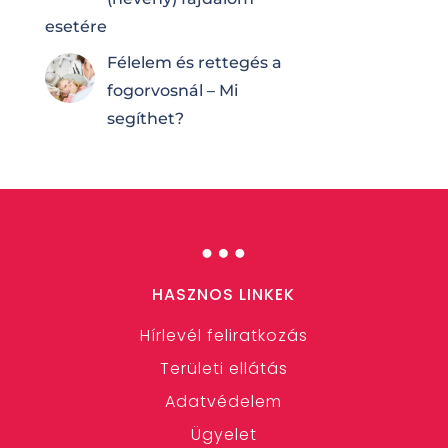
esetére
Félelem és rettegés a
fogorvosnál – Mi
segíthet?
…
HASZNOS LINKEK
Hírlevél feliratkozás
Területi ellátás
Adatvédelem
Ügyelet