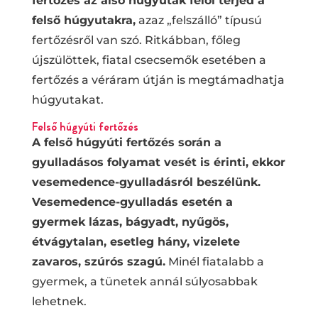
fertőzés az alsó húgyutak felől terjed a
felső húgyutakra,
azaz „felszálló” típusú
fertőzésről van szó. Ritkábban, főleg
újszülöttek, fiatal csecsemők esetében a
fertőzés a véráram útján is megtámadhatja
húgyutakat.
Felső húgyúti fertőzés
A felső húgyúti fertőzés során a
gyulladásos folyamat vesét is érinti, ekkor
vesemedence-gyulladásról beszélünk.
Vesemedence-gyulladás esetén a
gyermek lázas, bágyadt, nyűgös,
étvágytalan, esetleg hány, vizelete
zavaros, szúrós szagú.
Minél fiatalabb a
gyermek, a tünetek annál súlyosabbak
lehetnek.