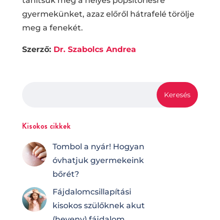
tanítsuk meg a helyes popsitörlésre
gyermekünket, azaz előről hátrafelé törölje
meg a fenekét.
Szerző:
Dr. Szabolcs Andrea
Kisokos cikkek
Tombol a nyár! Hogyan
óvhatjuk gyermekeink
bőrét?
Fájdalomcsilla­pí­tá­si
kisokos szülőknek akut
(heveny) fájdalom