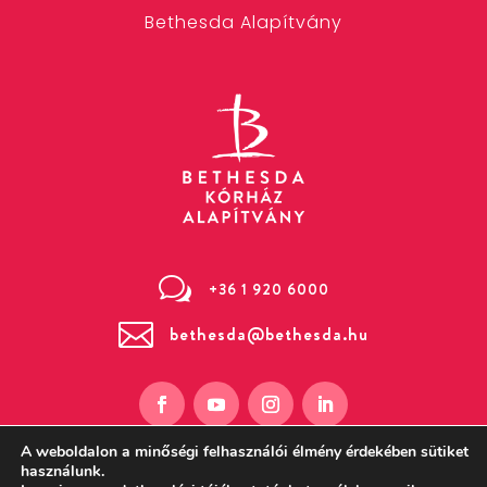
Bethesda Alapítvány
w
+36 1 920 6000

bethesda@bethesda.hu
A weboldalon a minőségi felhasználói élmény érdekében sütiket
használunk.