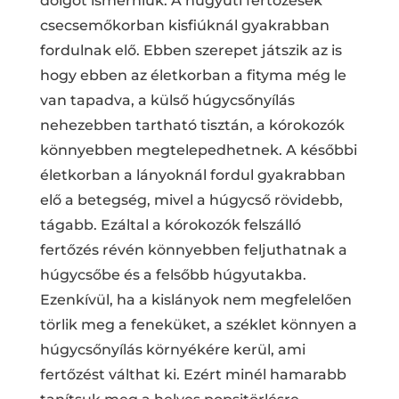
dolgot ismerniük. A húgyúti fertőzések
csecsemőkorban kisfiúknál gyakrabban
fordulnak elő. Ebben szerepet játszik az is
hogy ebben az életkorban a fityma még le
van tapadva, a külső húgycsőnyílás
nehezebben tartható tisztán, a kórokozók
könnyebben megtelepedhetnek. A későbbi
életkorban a lányoknál fordul gyakrabban
elő a betegség, mivel a húgycső rövidebb,
tágabb. Ezáltal a kórokozók felszálló
fertőzés révén könnyebben feljuthatnak a
húgycsőbe és a felsőbb húgyutakba.
Ezenkívül, ha a kislányok nem megfelelően
törlik meg a feneküket, a széklet könnyen a
húgycsőnyílás környékére kerül, ami
fertőzést válthat ki. Ezért minél hamarabb