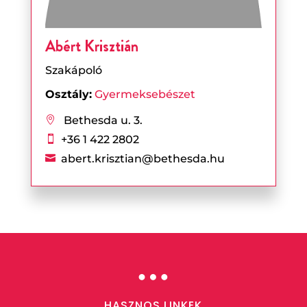
Abért Krisztián
Szakápoló
Osztály:
Gyermeksebészet
Bethesda u. 3.

+36 1 422 2802

abert.krisztian@bethesda.hu

…
HASZNOS LINKEK