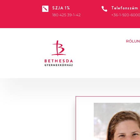
SZJA 1%
Telefonszám


180 425 39-1-42
+36-1-920-600
RÓLUN