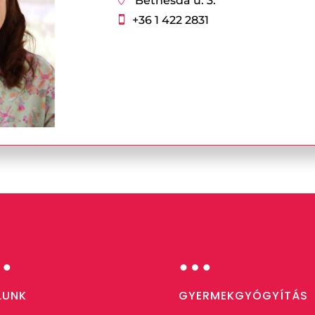
Bethesda u. 3.
+36 1 422 2831

…
…
LUNK
GYERMEKGYÓGYÍTÁS