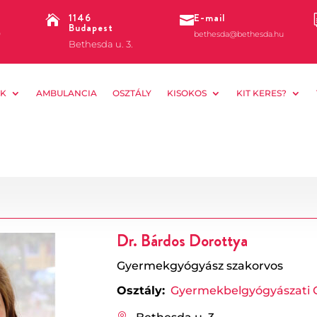
1146
E-mail


Budapest
0
bethesda@bethesda.hu
Bethesda u. 3.
K
AMBULANCIA
OSZTÁLY
KISOKOS
KIT KERES?
Dr. Bárdos Dorottya
Gyermekgyógyász szakorvos
Osztály:
Gyermekbelgyógyászati O
