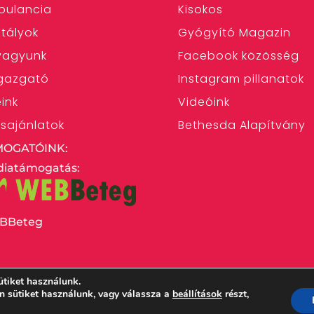
bulancia
Kisokos
tályok
Gyógyító Magazin
 vagyunk
Facebook közösség
gazgató
Instagram pillanatok
eink
Videóink
ásajánlatok
Bethesda Alapítvány
MOGATÓINK:
iatámogatás:
BBeteg
ütiket használunk.
en sütiket használunk, vagy válassza a
beállítások
részt,
 Egyház Bethesda Gyermekkórháza – 1146 Budapest,