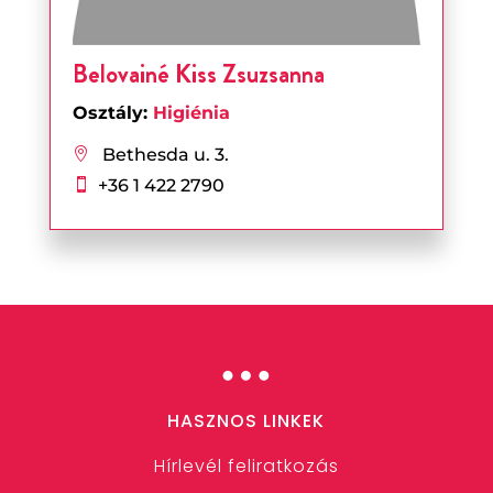
Belovainé Kiss Zsuzsanna
Osztály:
Higiénia
Bethesda u. 3.

+36 1 422 2790

…
HASZNOS LINKEK
Hírlevél feliratkozás