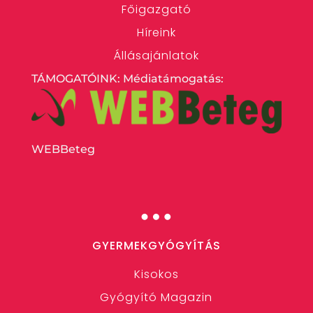
Főigazgató
Híreink
Állásajánlatok
TÁMOGATÓINK: Médiatámogatás:
WEBBeteg
…
GYERMEKGYÓGYÍTÁS
Kisokos
Gyógyító Magazin