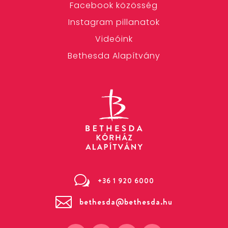
Facebook közösség
Instagram pillanatok
Videóink
Bethesda Alapítvány
w
+36 1 920 6000

bethesda@bethesda.hu