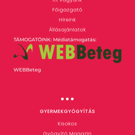
Főigazgató
Híreink
Állásajánlatok
TÁMOGATÓINK: Médiatámogatás:
WEBBeteg
…
GYERMEKGYÓGYÍTÁS
Kisokos
Gyógyító Magazin