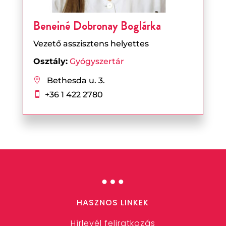
Beneiné Dobronay Boglárka
Vezető asszisztens helyettes
Osztály:
Gyógyszertár
Bethesda u. 3.

+36 1 422 2780

…
HASZNOS LINKEK
Hírlevél feliratkozás