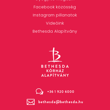
Facebook közösség
Instagram pillanatok
Videóink
Bethesda Alapítvány
w
+36 1 920 6000

bethesda@bethesda.hu