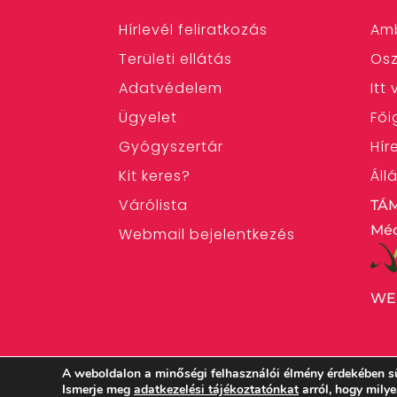
Hírlevél feliratkozás
Am
Területi ellátás
Osz
Adatvédelem
Itt
Ügyelet
Fői
Gyógyszertár
Hír
Kit keres?
Áll
Várólista
TÁ
Méd
Webmail bejelentkezés
WE
A weboldalon a minőségi felhasználói élmény érdekében s
Ismerje meg
adatkezelési tájékoztatónkat
arról, hogy mily
Magyarországi Református