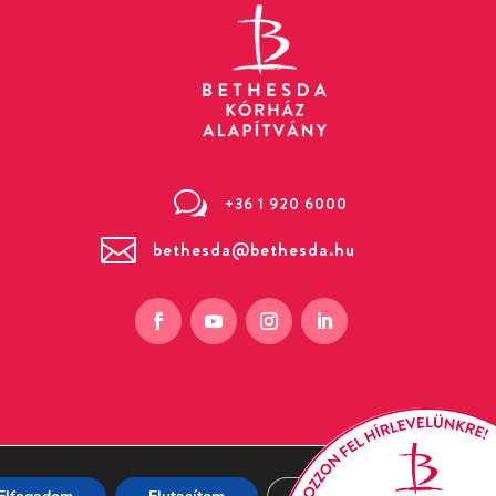
w
+36 1 920 6000

bethesda@bethesda.hu
 Bethesda utca 3. (Zugló)