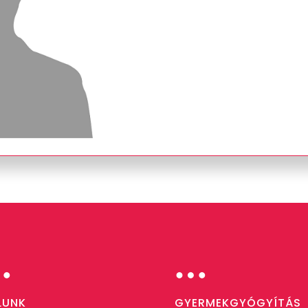
…
…
LUNK
GYERMEKGYÓGYÍTÁS