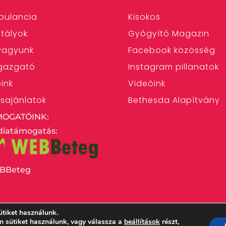
bulancia
Kisokos
tályok
Gyógyító Magazin
 vagyunk
Facebook közösség
gazgató
Instagram pillanatok
eink
Videóink
ásajánlatok
Bethesda Alapítvány
MOGATÓINK:
iatámogatás:
BBeteg
ütiket használunk.
en sütiket használunk, vagy válassza a
beállítások
részt,
 Egyház Bethesda Gyermekkórháza – 1146 Budapest,