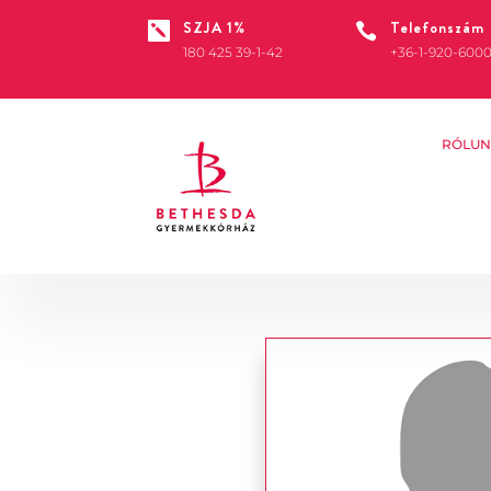
SZJA 1%
Telefonszám


180 425 39-1-42
+36-1-920-600
RÓLUN