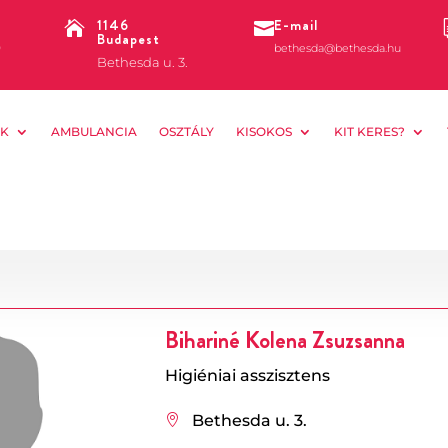
1146
E-mail


Budapest
0
bethesda@bethesda.hu
Bethesda u. 3.
K
AMBULANCIA
OSZTÁLY
KISOKOS
KIT KERES?
Bihariné Kolena Zsuzsanna
Higiéniai asszisztens
Bethesda u. 3.
