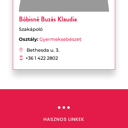
Bóbisné Buzás Klaudia
Szakápoló
Osztály:
Gyermeksebészet
Bethesda u. 3.

+36 1 422 2802

…
HASZNOS LINKEK