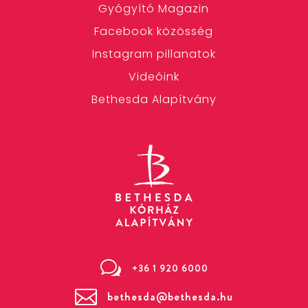
Gyógyító Magazin
Facebook közösség
Instagram pillanatok
Videóink
Bethesda Alapítvány
w
+36 1 920 6000

bethesda@bethesda.hu