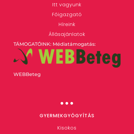
Itt vagyunk
Főigazgató
Híreink
Állásajánlatok
TÁMOGATÓINK: Médiatámogatás:
WEBBeteg
…
GYERMEKGYÓGYÍTÁS
Kisokos