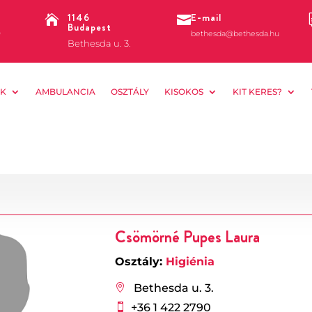
1146
E-mail


Budapest
0
bethesda@bethesda.hu
Bethesda u. 3.
K
AMBULANCIA
OSZTÁLY
KISOKOS
KIT KERES?
Csömörné Pupes Laura
Osztály:
Higiénia
Bethesda u. 3.

+36 1 422 2790
