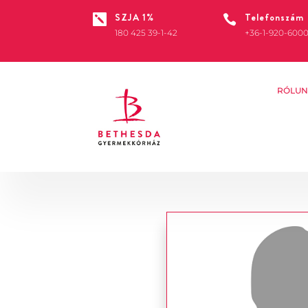
SZJA 1%
Telefonszám


180 425 39-1-42
+36-1-920-600
RÓLUN