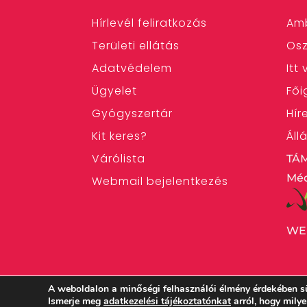
Hírlevél feliratkozás
Am
Területi ellátás
Osz
Adatvédelem
Itt
Ügyelet
Fői
Gyógyszertár
Hír
Kit keres?
Áll
Várólista
TÁ
Méd
Webmail bejelentkezés
WE
A weboldalon a minőségi felhasználói élmény érdekében s
Ismerje meg
adatkezelési tájékoztatónkat
arról, hogy mily
Magyarországi Református