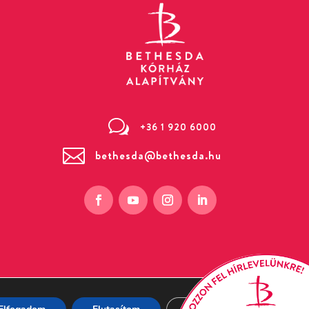
w
+36 1 920 6000

bethesda@bethesda.hu
 Bethesda utca 3. (Zugló)