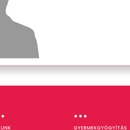
…
…
LUNK
GYERMEKGYÓGYÍTÁS