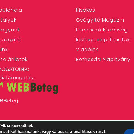
bulancia
Kisokos
tályok
Gyógyító Magazin
 vagyunk
Facebook közösség
gazgató
Instagram pillanatok
eink
Videóink
ásajánlatok
Bethesda Alapítvány
MOGATÓINK:
iatámogatás:
BBeteg
ütiket használunk.
en sütiket használunk, vagy válassza a
beállítások
részt,
 Egyház Bethesda Gyermekkórháza – 1146 Budapest,