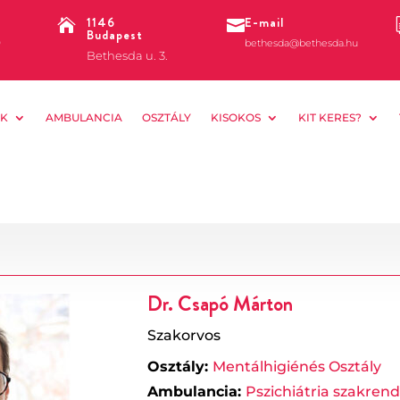
1146
E-mail


Budapest
0
bethesda@bethesda.hu
Bethesda u. 3.
K
AMBULANCIA
OSZTÁLY
KISOKOS
KIT KERES?
Dr. Csapó Márton
Szakorvos
Osztály:
Mentálhigiénés Osztály
Ambulancia:
Pszichiátria szakrend