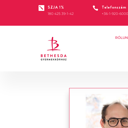
SZJA 1%
Telefonszám


180 425 39-1-42
+36-1-920-600
RÓLUN