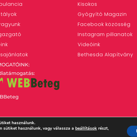
bulancia
Kisokos
tályok
Gyógyító Magazin
 vagyunk
Facebook közösség
gazgató
Instagram pillanatok
eink
Videóink
ásajánlatok
Bethesda Alapítvány
MOGATÓINK:
iatámogatás:
BBeteg
ütiket használunk.
en sütiket használunk, vagy válassza a
beállítások
részt,
 Egyház Bethesda Gyermekkórháza – 1146 Budapest,