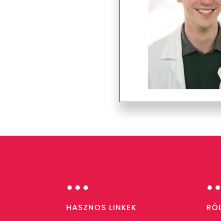
…
HASZNOS LINKEK
RÓ