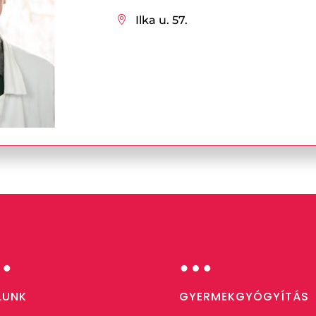
Ilka u. 57.

…
…
LUNK
GYERMEKGYÓGYÍTÁS