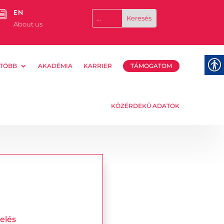
EN
i
About us
TÖBB
AKADÉMIA
KARRIER
TÁMOGATOM
KÖZÉRDEKŰ ADATOK
elés