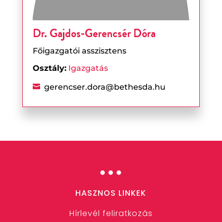
Dr. Gajdos-Gerencsér Dóra
Főigazgatói asszisztens
Osztály:
Igazgatás
gerencser.dora@bethesda.hu

…
HASZNOS LINKEK
Hírlevél feliratkozás