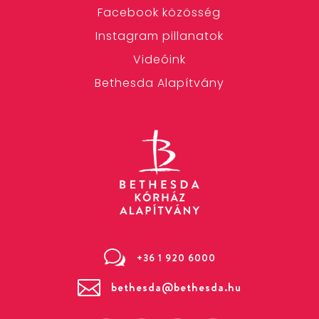
Facebook közösség
Instagram pillanatok
Videóink
Bethesda Alapítvány
w
+36 1 920 6000

bethesda@bethesda.hu