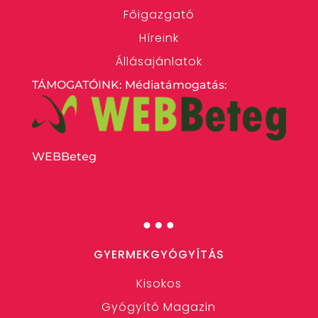
Főigazgató
Híreink
Állásajánlatok
TÁMOGATÓINK: Médiatámogatás:
WEBBeteg
…
GYERMEKGYÓGYÍTÁS
Kisokos
Gyógyító Magazin