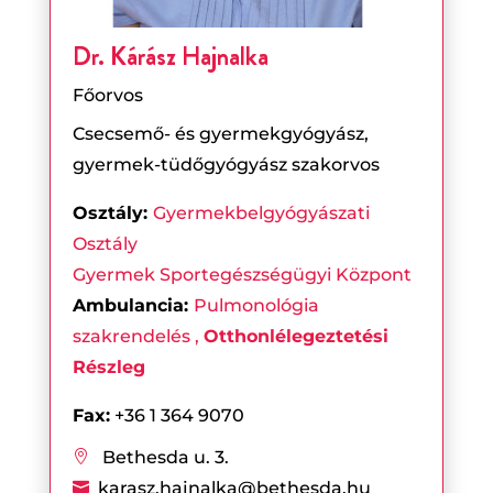
Dr. Kárász Hajnalka
Főorvos
Csecsemő- és gyermekgyógyász,
gyermek-tüdőgyógyász szakorvos
Osztály:
Gyermekbelgyógyászati
Osztály
Gyermek Sportegészségügyi Központ
Ambulancia:
Pulmonológia
szakrendelés ,
Otthonlélegeztetési
Részleg
Fax:
+36 1 364 9070
Bethesda u. 3.

karasz.hajnalka@bethesda.hu
