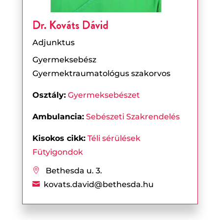
Dr. Kováts Dávid
Adjunktus
Gyermeksebész
Gyermektraumatológus szakorvos
Osztály:
Gyermeksebészet
Ambulancia:
Sebészeti Szakrendelés
Kisokos cikk:
Téli sérülések
Fütyigondok
Bethesda u. 3.

kovats.david@bethesda.hu
