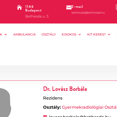
1146
E-mail


Budapest
0
bethesda@bethesda.hu
Bethesda u. 3.
K
AMBULANCIA
OSZTÁLY
KISOKOS
KIT KERES?
Dr. Lovász Borbála
Rezidens
Osztály:
Gyermekradiológiai Osztá
