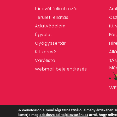
Hírlevél feliratkozás
Am
Területi ellátás
Osz
Adatvédelem
Itt
Ügyelet
Fői
Gyógyszertár
Hír
Kit keres?
Áll
Várólista
TÁ
Méd
Webmail bejelentkezés
WE
A weboldalon a minőségi felhasználói élmény érdekében s
Ismerje meg
adatkezelési tájékoztatónkat
arról, hogy mily
Magyarországi Református