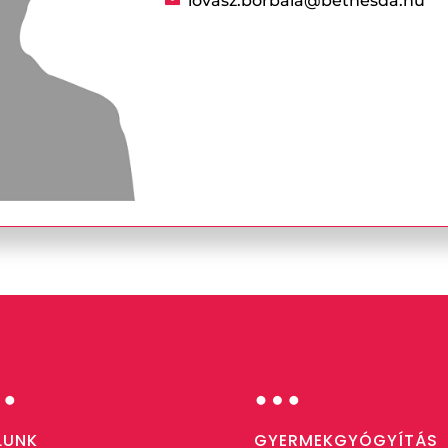
lovasz.borbala@bethesda.hu
…
…
LUNK
GYERMEKGYÓGYÍTÁS