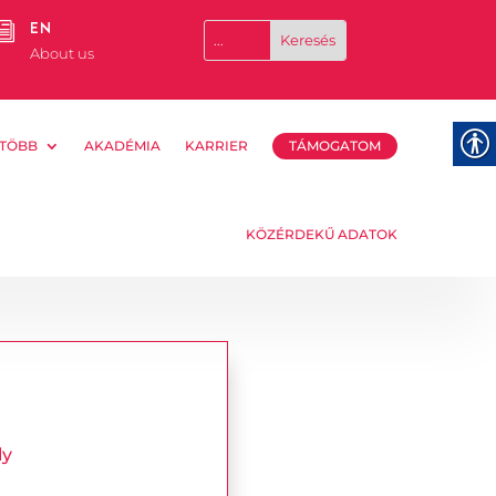
EN
i
About us
TÖBB
AKADÉMIA
KARRIER
TÁMOGATOM
KÖZÉRDEKŰ ADATOK
ly