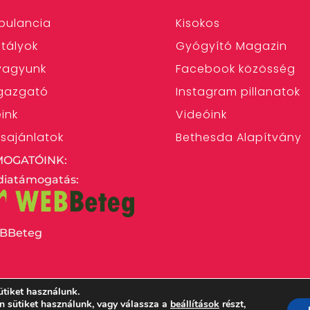
bulancia
Kisokos
tályok
Gyógyító Magazin
 vagyunk
Facebook közösség
gazgató
Instagram pillanatok
eink
Videóink
ásajánlatok
Bethesda Alapítvány
MOGATÓINK:
iatámogatás:
BBeteg
ütiket használunk.
en sütiket használunk, vagy válassza a
beállítások
részt,
 Egyház Bethesda Gyermekkórháza – 1146 Budapest,