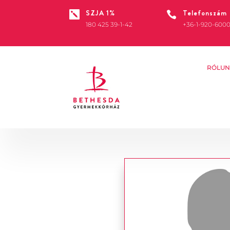
SZJA 1%
Telefonszám


180 425 39-1-42
+36-1-920-600
RÓLUN