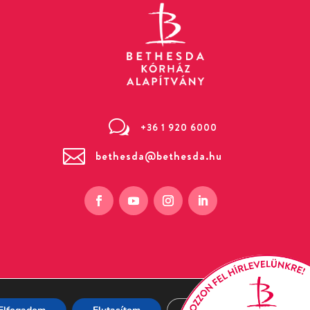
w
+36 1 920 6000

bethesda@bethesda.hu
 Bethesda utca 3. (Zugló)