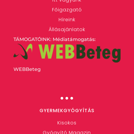
Főigazgató
Híreink
Állásajánlatok
TÁMOGATÓINK: Médiatámogatás:
WEBBeteg
…
GYERMEKGYÓGYÍTÁS
Kisokos
Gyógyító Magazin