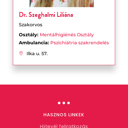
Dr. Szeghalmi Liliána
Szakorvos
Osztály:
Mentálhigiénés Osztály
Ambulancia:
Pszichiátria szakrendelés
Ilka u. 57.

…
HASZNOS LINKEK
Hírlevél feliratkozás