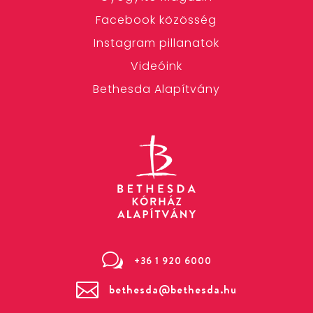
Facebook közösség
Instagram pillanatok
Videóink
Bethesda Alapítvány
w
+36 1 920 6000

bethesda@bethesda.hu