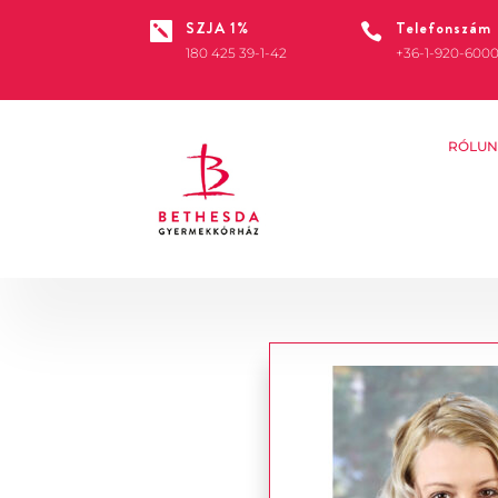
SZJA 1%
Telefonszám


180 425 39-1-42
+36-1-920-600
RÓLUN