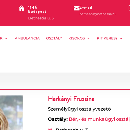
1146
E-mail


Budapest
0
bethesda@bethesda.hu
Bethesda u. 3.
K
AMBULANCIA
OSZTÁLY
KISOKOS
KIT KERES?
Harkányi Fruzsina
Személyügyi osztályvezető
Osztály:
Bér,- és munkaügyi osztál
