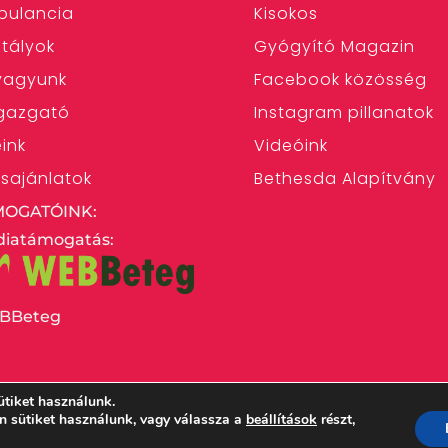
bulancia
Kisokos
tályok
Gyógyító Magazin
 vagyunk
Facebook közösség
gazgató
Instagram pillanatok
eink
Videóink
ásajánlatok
Bethesda Alapítvány
MOGATÓINK:
iatámogatás:
BBeteg
ütiket használunk.
en sütiket használunk, vagy válassza a
beállítások
részt,
 Egyház Bethesda Gyermekkórháza – 1146 Budapest,