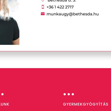
Bethesda u. 3.
+36 1 422 2717

munkaugy@bethesda.hu

…
…
LUNK
GYERMEKGYÓGYÍTÁS