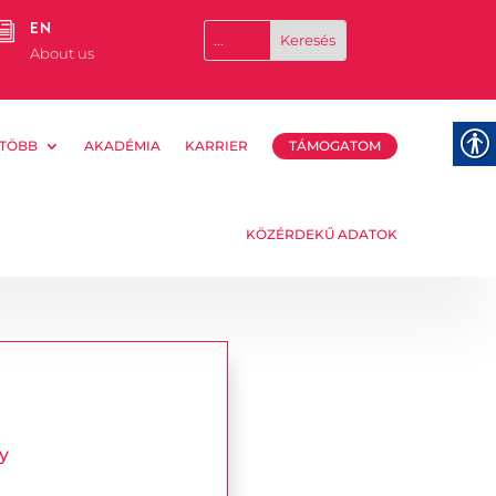
EN
i
About us
TÖBB
AKADÉMIA
KARRIER
TÁMOGATOM
KÖZÉRDEKŰ ADATOK
y