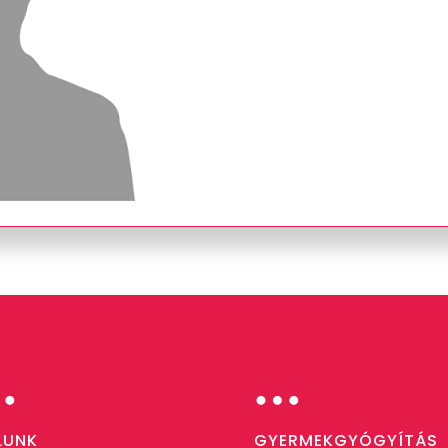
…
…
LUNK
GYERMEKGYÓGYÍTÁS