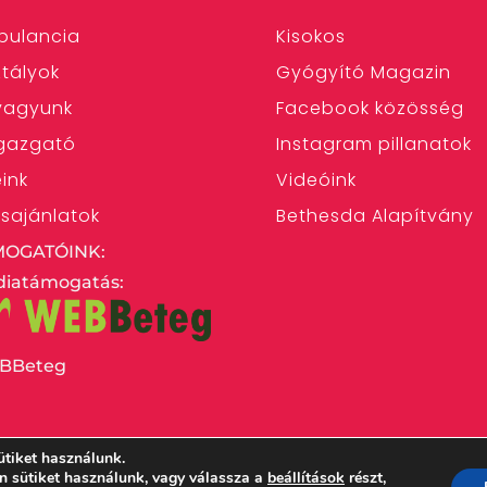
bulancia
Kisokos
tályok
Gyógyító Magazin
 vagyunk
Facebook közösség
gazgató
Instagram pillanatok
eink
Videóink
ásajánlatok
Bethesda Alapítvány
MOGATÓINK:
iatámogatás:
BBeteg
ütiket használunk.
en sütiket használunk, vagy válassza a
beállítások
részt,
 Egyház Bethesda Gyermekkórháza – 1146 Budapest,