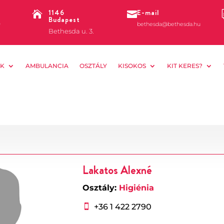
1146
E-mail


Budapest
0
bethesda@bethesda.hu
Bethesda u. 3.
K
AMBULANCIA
OSZTÁLY
KISOKOS
KIT KERES?
Lakatos Alexné
Osztály:
Higiénia
+36 1 422 2790
