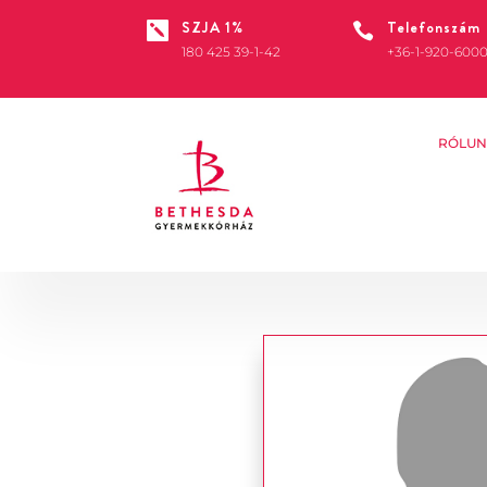
SZJA 1%
Telefonszám


180 425 39-1-42
+36-1-920-600
RÓLUN