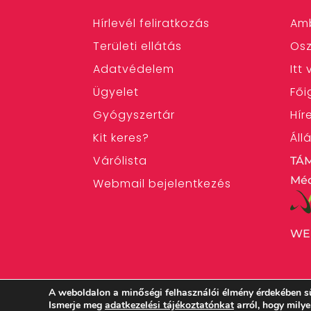
Hírlevél feliratkozás
Am
Területi ellátás
Osz
Adatvédelem
Itt
Ügyelet
Fői
Gyógyszertár
Hír
Kit keres?
Áll
Várólista
TÁ
Méd
Webmail bejelentkezés
WE
A weboldalon a minőségi felhasználói élmény érdekében s
Ismerje meg
adatkezelési tájékoztatónkat
arról, hogy mily
Magyarországi Református