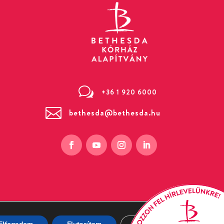
w
+36 1 920 6000

bethesda@bethesda.hu
 Bethesda utca 3. (Zugló)