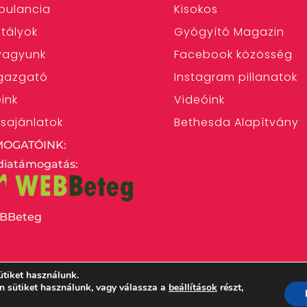
bulancia
Kisokos
tályok
Gyógyító Magazin
 vagyunk
Facebook közösség
gazgató
Instagram pillanatok
eink
Videóink
ásajánlatok
Bethesda Alapítvány
MOGATÓINK:
iatámogatás:
BBeteg
ütiket használunk.
en sütiket használunk, vagy válassza a
beállítások
részt,
 Egyház Bethesda Gyermekkórháza – 1146 Budapest,