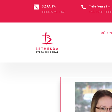
SZJA 1%
Telefonszám


180 425 39-1-42
+36-1-920-600
RÓLUN