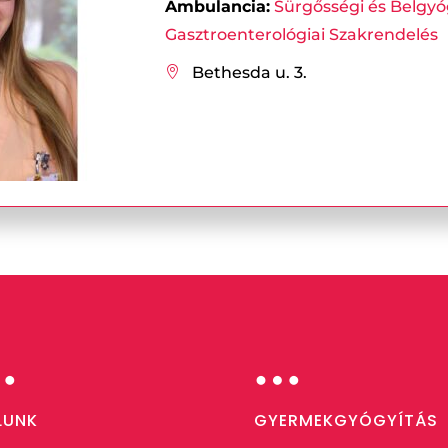
Ambulancia:
Sürgősségi és Belgyó
Gasztroenterológiai Szakrendelés
Bethesda u. 3.

…
…
LUNK
GYERMEKGYÓGYÍTÁS