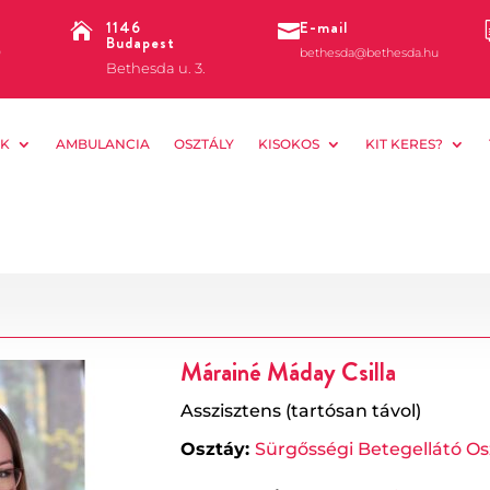
1146
E-mail


Budapest
0
bethesda@bethesda.hu
Bethesda u. 3.
K
AMBULANCIA
OSZTÁLY
KISOKOS
KIT KERES?
Márainé Máday Csilla
Asszisztens (tartósan távol)
Osztáy:
Sürgősségi Betegellátó Os