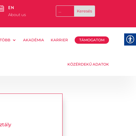
EN
i
About us
TÖBB
AKADÉMIA
KARRIER
TÁMOGATOM
KÖZÉRDEKŰ ADATOK
ztály