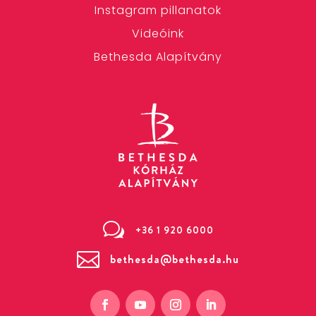
Instagram pillanatok
Videóink
Bethesda Alapítvány
w
+36 1 920 6000

bethesda@bethesda.hu