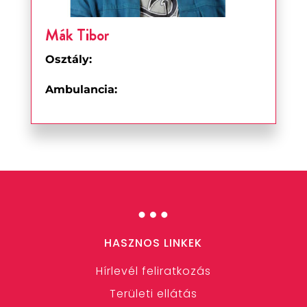
Mák Tibor
Osztály:
Ambulancia:
…
HASZNOS LINKEK
Hírlevél feliratkozás
Területi ellátás