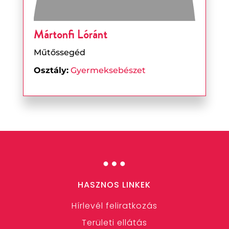
Mártonfi Lóránt
Műtőssegéd
Osztály:
Gyermeksebészet
…
HASZNOS LINKEK
Hírlevél feliratkozás
Területi ellátás