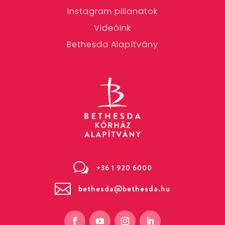
Instagram pillanatok
Videóink
Bethesda Alapítvány
w
+36 1 920 6000

bethesda@bethesda.hu