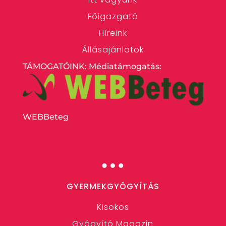
Főigazgató
Híreink
Állásajánlatok
TÁMOGATÓINK: Médiatámogatás:
WEBBeteg
…
GYERMEKGYÓGYÍTÁS
Kisokos
Gyógyító Magazin