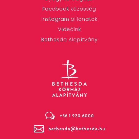
Facebook közösség
Instagram pillanatok
Videóink
Bethesda Alapítvány
w
+36 1 920 6000

bethesda@bethesda.hu