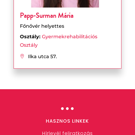
Papp-Surman Mária
Főnővér helyettes
Osztály:
Gyermekrehabilitációs
Osztály
Ilka utca 57.

…
HASZNOS LINKEK
Hírlevél feliratkozás