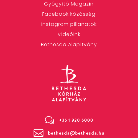
Gyógyító Magazin
Facebook közösség
Instagram pillanatok
Videóink
Bethesda Alapítvány
w
+36 1 920 6000

bethesda@bethesda.hu