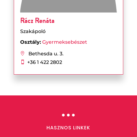
Rácz Renáta
Szakápoló
Osztály:
Gyermeksebészet
Bethesda u. 3.

+36 1 422 2802

…
HASZNOS LINKEK