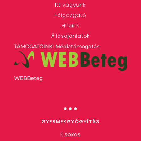
Itt vagyunk
Főigazgató
Híreink
Állásajánlatok
TÁMOGATÓINK: Médiatámogatás:
WEBBeteg
…
GYERMEKGYÓGYÍTÁS
Kisokos