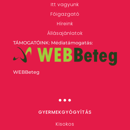
Itt vagyunk
Főigazgató
Híreink
Állásajánlatok
TÁMOGATÓINK: Médiatámogatás:
WEBBeteg
…
GYERMEKGYÓGYÍTÁS
Kisokos