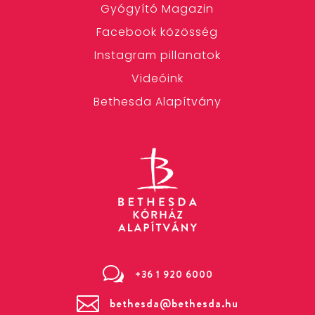
Gyógyító Magazin
Facebook közösség
Instagram pillanatok
Videóink
Bethesda Alapítvány
w
+36 1 920 6000

bethesda@bethesda.hu