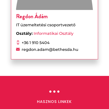
Regdon Ádám
IT üzemeltetési csoportvezető
Osztály:
Informatikai Osztály
+36 1 910 5404

regdon.adam@bethesda.hu

…
HASZNOS LINKEK