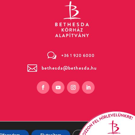
w
+36 1 920 6000

bethesda@bethesda.hu
 Bethesda utca 3. (Zugló)