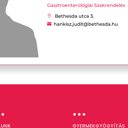
Gasztroenterológiai Szakrendelés
Bethesda utca 3.

hankisz.judit@bethesda.hu

…
…
LUNK
GYERMEKGYÓGYÍTÁS