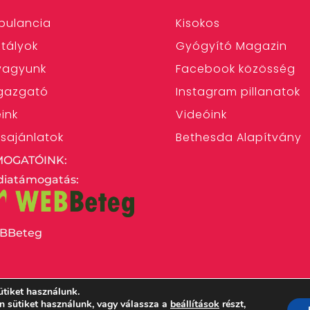
bulancia
Kisokos
tályok
Gyógyító Magazin
 vagyunk
Facebook közösség
gazgató
Instagram pillanatok
eink
Videóink
ásajánlatok
Bethesda Alapítvány
MOGATÓINK:
iatámogatás:
BBeteg
ütiket használunk.
en sütiket használunk, vagy válassza a
beállítások
részt,
 Egyház Bethesda Gyermekkórháza – 1146 Budapest,