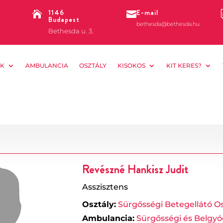
1146
E-mail


Budapest
0
bethesda@bethesda.hu
Bethesda u. 3.
K
AMBULANCIA
OSZTÁLY
KISOKOS
KIT KERES?
Revészné Hankisz Judit
Asszisztens
Osztály:
Sürgősségi Betegellátó Os
Ambulancia:
Sürgősségi és Belgyó