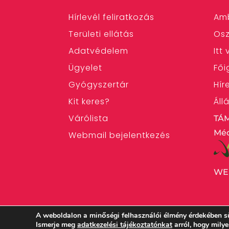
Hírlevél feliratkozás
Am
Területi ellátás
Osz
Adatvédelem
Itt
Ügyelet
Fői
Gyógyszertár
Hír
Kit keres?
Áll
Várólista
TÁ
Méd
Webmail bejelentkezés
WE
A weboldalon a minőségi felhasználói élmény érdekében s
Ismerje meg
adatkezelési tájékoztatónkat
arról, hogy mily
Magyarországi Református