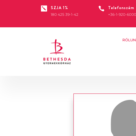
SZJA 1%
Telefonszám


180 425 39-1-42
+36-1-920-600
RÓLUN