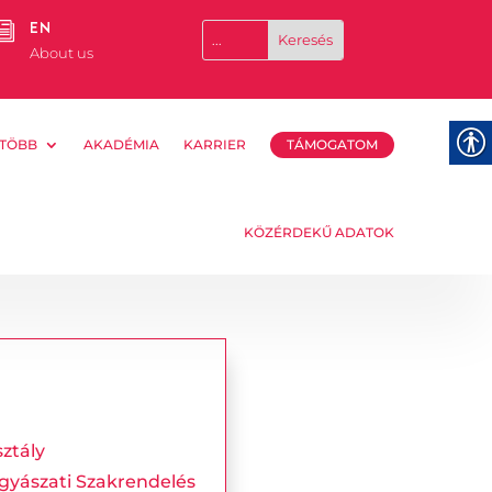
EN
i
About us
TÖBB
AKADÉMIA
KARRIER
TÁMOGATOM
KÖZÉRDEKŰ ADATOK
ztály
gyászati Szakrendelés