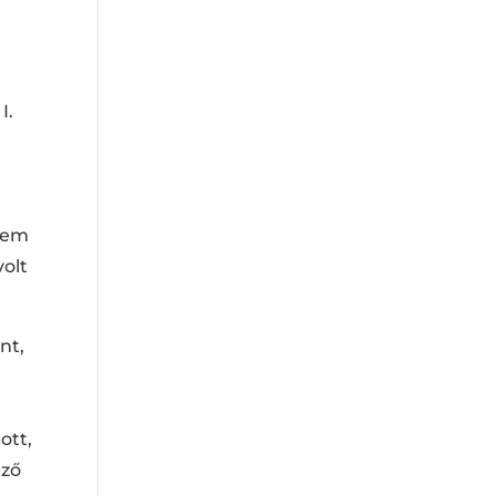
I.
 nem
volt
nt,
ott,
ező