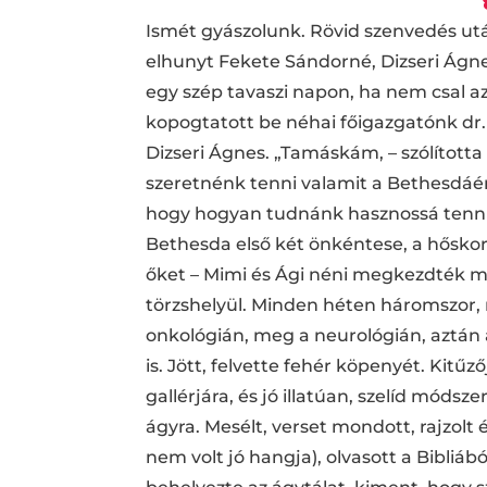
Ismét gyászolunk. Rövid szenvedés után,
elhunyt Fekete Sándorné, Dizseri Ágnes
egy szép tavaszi napon, ha nem csal az
kopogtatott be néhai főigazgatónk dr
Dizseri Ágnes. „Tamáskám, – szólított
szeretnénk tenni valamit a Bethesdáér
hogy hogyan tudnánk hasznossá tenni m
Bethesda első két önkéntese, a hőskor
őket – Mimi és Ági néni megkezdték mun
törzshelyül. Minden héten háromszor, 
onkológián, meg a neurológián, aztán 
is. Jött, felvette fehér köpenyét. Kitűz
gallérjára, és jó illatúan, szelíd mód
ágyra. Mesélt, verset mondott, rajzolt 
nem volt jó hangja), olvasott a Bibliá