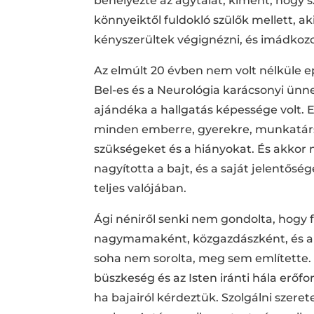
behelyezte az ágytálat, kiment, hogy sz
könnyeiktől fuldokló szülők mellett, 
kényszerültek végignézni, és imádkozo
Az elmúlt 20 évben nem volt nélküle ep
Bel-es és a Neurológia karácsonyi ünne
ajándéka a hallgatás képessége volt. E
minden emberre, gyerekre, munkatársra.
szükségeket és a hiányokat. És akkor 
nagyította a bajt, és a saját jelentőség
teljes valójában.
Ági néniről senki nem gondolta, hogy f
nagymamaként, közgazdászként, és aktí
soha nem sorolta, meg sem említette.
büszkeség és az Isten iránti hála erőfor
ha bajairól kérdeztük. Szolgálni szere