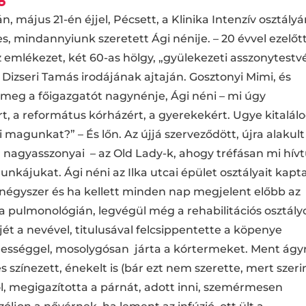
 május 21-én éjjel, Pécsett, a Klinika Intenzív osztály
, mindannyiunk szeretett Ági nénije. – 20 évvel ezelőtt
 emlékezet, két 60-as hölgy, „gyülekezeti asszonytestv
. Dizseri Tamás
irodájának ajtaján. Gosztonyi Mimi, és
a meg a főigazgatót nagynénje, Ági néni – mi úgy
t, a református kórházért, a gyerekekért. Ugye kitalálo
agunkat?” – És lőn. Az újjá szerveződött, újra alakult
 nagyasszonyai – az Old Lady-k, ahogy tréfásan mi hív
kájukat. Ági néni az Ilka utcai épület osztályait kapt
négyszer és ha kellett minden nap megjelent előbb az
a pulmonológián, legvégül még a rehabilitációs osztály
őjét a nevével, titulusával felcsippentette a köpenye
szerességgel, mosolygósan járta a kórtermeket. Ment ágyr
és színezett, énekelt is (bár ezt nem szerette, mert szeri
ból, megigazította a párnát, adott inni, szemérmesen