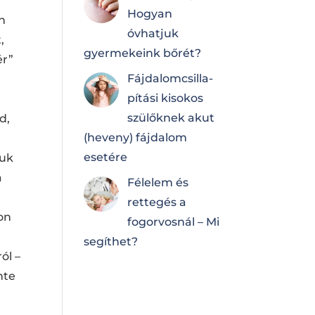
Hogyan
án
óvhatjuk
,
gyermekeink bőrét?
ér”
Fájdalomcsilla­
pí­tá­si kisokos
szülőknek akut
d,
(heveny) fájdalom
esetére
tuk
a
Félelem és
rettegés a
on
fogorvosnál – Mi
segíthet?
ól –
nte