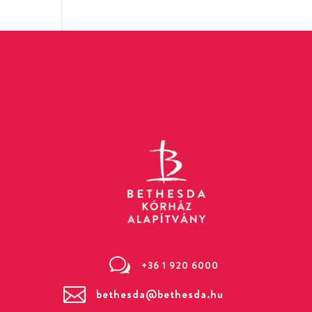
w
+36 1 920 6000

bethesda@bethesda.hu