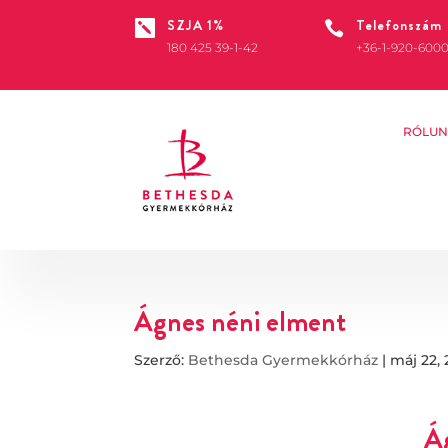
SZJA 1%
Telefonszám


180 425 39-1-42
+36-1-920-600
RÓLUN
Ágnes néni elment
Szerző:
Bethesda Gyermekkórház
|
máj 22, 
Á