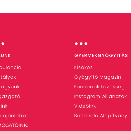
…
…
LUNK
GYERMEKGYÓGYÍTÁS
bulancia
Kisokos
tályok
Gyógyító Magazin
 vagyunk
Facebook közösség
gazgató
Instagram pillanatok
eink
Videóink
ásajánlatok
Bethesda Alapítvány
MOGATÓINK: