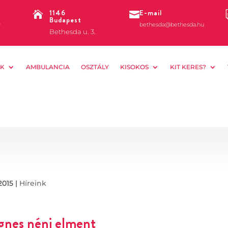
1146
E-mail


Budapest
0
bethesda@bethesda.hu
Bethesda u. 3.
K
AMBULANCIA
OSZTÁLY
KISOKOS
KIT KERES?
2015
|
Híreink
gnes néni elment