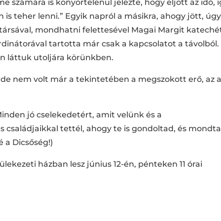
e számára is könyörtelenül jelezte, hogy eljött az idő, 
is teher lenni.” Egyik napról a másikra, ahogy jött, úg
ársával, mondhatni felettesével Magai Margit kateché
nátorával tartotta már csak a kapcsolatot a távolból.
ön láttuk utoljára körünkben.
, de nem volt már a tekintetében a megszokott erő, az 
Minden jó cselekedetért, amit velünk és a
 családjaikkal tettél, ahogy te is gondoltad, és mondt
é a Dicsőség!)
ekezeti házban lesz június 12-én, pénteken 11 órai