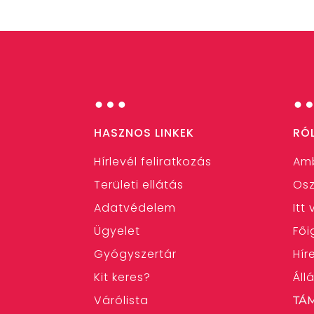
…
HASZNOS LINKEK
RÓ
Hírlevél feliratkozás
Am
Területi ellátás
Osz
Adatvédelem
Itt
Ügyelet
Fői
Gyógyszertár
Hír
Kit keres?
Áll
Várólista
TÁ