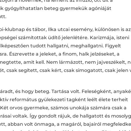
óljon a nővérnek, ha lement az infúzió, ott ült a
akik gyógyíthatatlan beteg gyermekük agóniáját
tt.
i-klubnap és tábor, Ilka utcai esemény, különösen is az 
pségei számítottak üdítő jelenlétére. Karizmája, isteni
lképesztően tudott hallgatni, meghallgatni. Figyelt
 Észrevette a jeleket, a finom, halk jelzéseket, a
megtette, amit kell. Nem lármázott, nem jajveszékelt,
ét, csak segített, csak kért, csak simogatott, csak jelen 
áradt, és hogy beteg. Tartása volt. Feleségként, anyaké
v református gyülekezeti tagként leélt élete terheit
 Két orvos gyermeke, számos unokája számára csak a
rásai voltak. Így gondolt rájuk, de hallgatott és mosolyg
tett, abban volt önmaga, a magáról, bajairól megfeledk