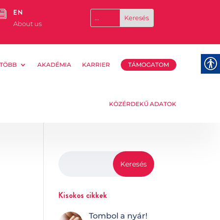
EN
i
About us
TÖBB
AKADÉMIA
KARRIER
TÁMOGATOM
KÖZÉRDEKŰ ADATOK
Kisokos cikkek
Tombol a nyár!