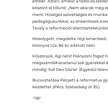
ember. Aztán, amikor a teste és szellem
köszönt el tőlünk: „Nem akarok még én 
ment. Hűséges szövetséges és munkat
pedagógusunkkal, az önkéntesek koordi
Tavaly a reformációi istentiszteletünk
Mosolygott, megölelte régi ismerőseit
bizonyos tűz. 84 év adatott neki.
Köszönjük, Ági néni! Hiányozni fogsz! 
megszámlálhatatlanul sok gyerekkel és
mindig: Soli Deo Gloria! (Egyedül Isten
Búcsúztatása Pécsett a református gyül
kezdettel. (Pécs, Szabadság út 35.)
-rgy-