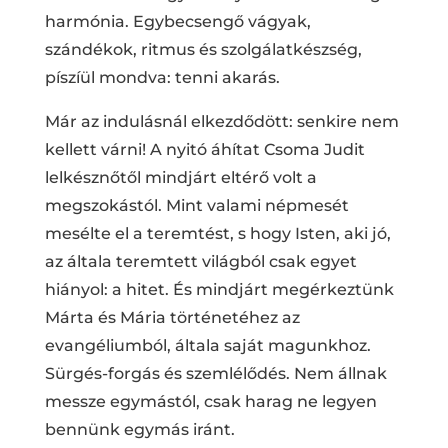
harmónia. Egybecsengő vágyak,
szándékok, ritmus és szolgálatkészség,
píszíül mondva: tenni akarás.
Már az indulásnál elkezdődött: senkire nem
kellett várni! A nyitó áhítat Csoma Judit
lelkésznőtől mindjárt eltérő volt a
megszokástól. Mint valami népmesét
mesélte el a teremtést, s hogy Isten, aki jó,
az általa teremtett világból csak egyet
hiányol: a hitet. És mindjárt megérkeztünk
Márta és Mária történetéhez az
evangéliumból, általa saját magunkhoz.
Sürgés-forgás és szemlélődés. Nem állnak
messze egymástól, csak harag ne legyen
bennünk egymás iránt.