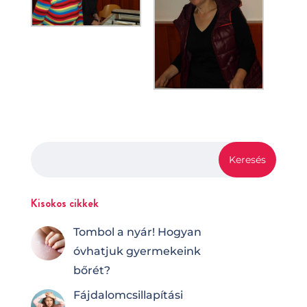
Kisokos cikkek
Tombol a nyár! Hogyan
óvhatjuk gyermekeink
bőrét?
Fájdalomcsilla­pí­tá­si