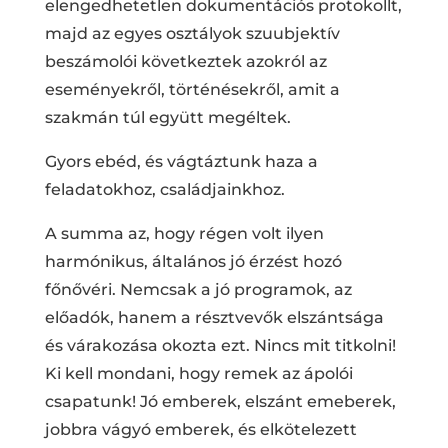
elengedhetetlen dokumentációs protokollt,
majd az egyes osztályok szuubjektív
beszámolói következtek azokról az
eseményekről, történésekről, amit a
szakmán túl együtt megéltek.
Gyors ebéd, és vágtáztunk haza a
feladatokhoz, családjainkhoz.
A summa az, hogy régen volt ilyen
harmónikus, általános jó érzést hozó
főnővéri. Nemcsak a jó programok, az
előadók, hanem a résztvevők elszántsága
és várakozása okozta ezt. Nincs mit titkolni!
Ki kell mondani, hogy remek az ápolói
csapatunk! Jó emberek, elszánt emeberek,
jobbra vágyó emberek, és elkötelezett