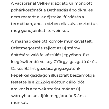
A vacsoránál Velkey igazgató úr mondott
pohárköszöntőt a Bethesdás ápolókra, és
nem maradt el az éjszakai fürdőzés a
termálban, ahol a vízben ellazulva osztottuk
meg gondjainkat, terveinket.
A másnap délelőtt komoly munkával telt.
Ötletmegosztás zajlott az új szárny
építésére való felkészülés jegyében. Ezt
kiegészítendő Velkey GYörgy igazgató úr és
Csikós Bálint gazdasági igazgatónk
képekkel gazdagon illusztrált beszámolója
festette le a 2022-ig előttünk álló időt,
amikor is a tervek szerint már az új
szárnyban kezdjük meg január 3-án a
munkát.