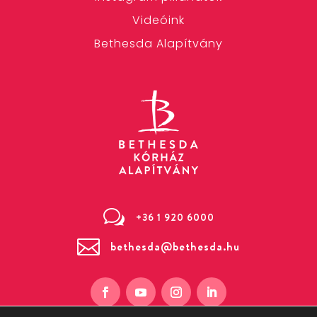
Videóink
Bethesda Alapítvány
w
+36 1 920 6000

bethesda@bethesda.hu