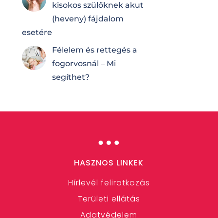
kisokos szülőknek akut
(heveny) fájdalom
esetére
Félelem és rettegés a
fogorvosnál – Mi
segíthet?
…
HASZNOS LINKEK
Hírlevél feliratkozás
Területi ellátás
Adatvédelem