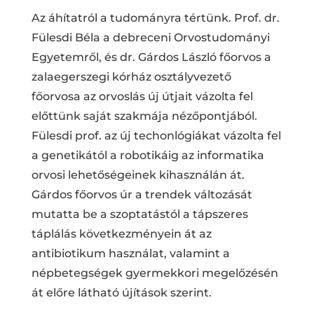
Az áhítatról a tudományra tértünk. Prof. dr.
Fülesdi Béla a debreceni Orvostudományi
Egyetemről, és dr. Gárdos László főorvos a
zalaegerszegi kórház osztályvezető
főorvosa az orvoslás új útjait vázolta fel
előttünk saját szakmája nézőpontjából.
Fülesdi prof. az új techonlógiákat vázolta fel
a genetikától a robotikáig az informatika
orvosi lehetőségeinek kihasználán át.
Gárdos főorvos úr a trendek változását
mutatta be a szoptatástól a tápszeres
táplálás következményein át az
antibiotikum használat, valamint a
népbetegségek gyermekkori megelőzésén
át előre látható újítások szerint.