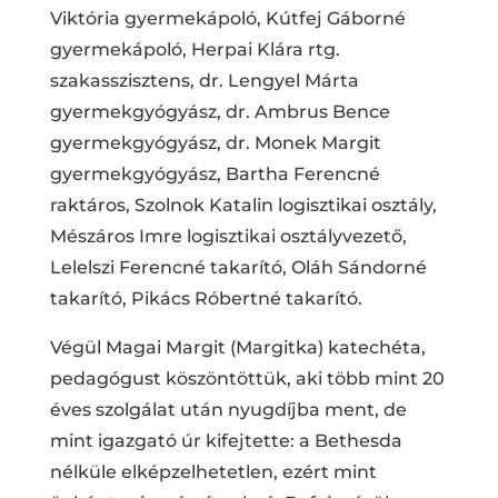
Viktória gyermekápoló, Kútfej Gáborné
gyermekápoló, Herpai Klára rtg.
szakasszisztens, dr. Lengyel Márta
gyermekgyógyász, dr. Ambrus Bence
gyermekgyógyász, dr. Monek Margit
gyermekgyógyász, Bartha Ferencné
raktáros, Szolnok Katalin logisztikai osztály,
Mészáros Imre logisztikai osztályvezető,
Lelelszi Ferencné takarító, Oláh Sándorné
takarító, Pikács Róbertné takarító.
Végül Magai Margit (Margitka) katechéta,
pedagógust köszöntöttük, aki több mint 20
éves szolgálat után nyugdíjba ment, de
mint igazgató úr kifejtette: a Bethesda
nélküle elképzelhetetlen, ezért mint