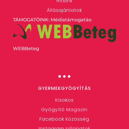
Híreink
Állásajánlatok
TÁMOGATÓINK: Médiatámogatás:
WEBBeteg
…
GYERMEKGYÓGYÍTÁS
Kisokos
Gyógyító Magazin
Facebook közösség
Instagram pillanatok