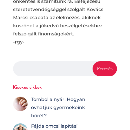
önkéntes is számítunk rá. Befejezésül
szeretetvendégséggel szolgált Kovács
Marcsi csapata az élelmezés, akiknek
köszönet a jókedvű beszélgetésekhez
felszolgált finomságokért.
-rgy-
Kisokos cikkek
Tombol a nyár! Hogyan
óvhatjuk gyermekeink
bőrét?
Fájdalomcsilla­pí­tá­si