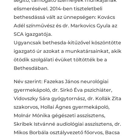
segítő, támogató személyek munkájának
elismerésével. 2014-ben tiszteletbeli
bethesdássá vált az ünnepségen: Kovács
Adél színművész és dr. Markovics Gyula az
SCA igazgatója.
Ugyancsak bethesda-kitűzővel köszöntötte
igazgató úr azokat a munkatársainkat, akik
ötödik szolgálati évüket töltötték be a
Bethesdában.
Név szerint: Fazekas János neurológiai
gyermekápoló, dr. Sirkó Éva pszichiáter,
Vidovszky Sára gyógytornász, dr. Kollák Zita
szakorvos, Hollai Ágnes gyermekápoló,
Molnár Mónika gégészeti asszisztens,
Skribek Istvánné audiológiai asszisztens, dr.
Mikos Borbála osztályvezető főorvos, Bacsa