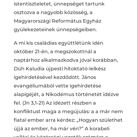
istentiszteletet, ünnepséget tartunk
osztozva a nagyobb közösség, a
Magyarországi Református Egyház
gyülekezeteinek ünnepségeiben.
A mi kis családias együttlétünk idén
október 21-én, a megszokottnál a
naptárhoz alkalmazkodva jóval korábban,
Düh Kaludia újpesti hitoktató-lelkész
igehirdetésével kezdődött. János
evangéliumából vette igehirdetése
alapigéjét, a Nikodémus történetét idézve
fel. (Jn 3,1-21) Az idézett részben a
konfliktust maga a megújulás: a a már nem
fiatal ember arra kérdez: „Hogyan születhet
újjá az ember, ha már vén?” A korabeli