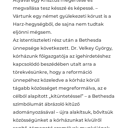
Atyával egy Krisztus megértése és
megvallása tesz késszé és képessé. –
Vártunk egy német gyülekezeti kórust is a
Harz-hegységből, de sajna nem tudtak
eljönni mégsem.
Az istentiszteleti rész után a Bethesda
ünnepsége következett. Dr. Velkey György,
kórházunk főigazgatója az igehirdetéshez
kapcsolódó beszédében utalt arra a
törekvésünkre, hogy a reformáció
ünnepéhez közeledve a kórház körüli
tágabb közösséget megreformálva, az e
célból alapított „kitüntetéssel” – a Bethesda
szimbólumát ábrázoló kitűző
adományozásával – újra alakítsuk, bővítsük
közösségünket a kórházunkat kívülről