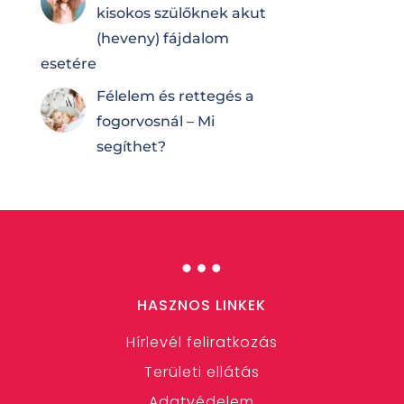
kisokos szülőknek akut
(heveny) fájdalom
esetére
Félelem és rettegés a
fogorvosnál – Mi
segíthet?
…
HASZNOS LINKEK
Hírlevél feliratkozás
Területi ellátás
Adatvédelem