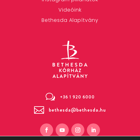
Videóink
Bethesda Alapítvány
w
+36 1 920 6000

bethesda@bethesda.hu