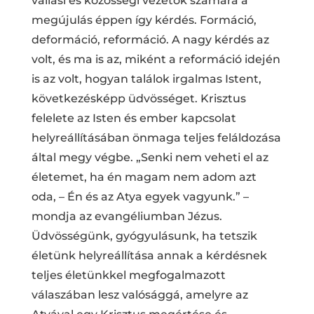
vallási és közösségi vezetők számára a
megújulás éppen így kérdés. Formáció,
deformáció, reformáció. A nagy kérdés az
volt, és ma is az, miként a reformáció idején
is az volt, hogyan találok irgalmas Istent,
következésképp üdvösséget. Krisztus
felelete az Isten és ember kapcsolat
helyreállításában önmaga teljes feláldozása
által megy végbe. „Senki nem veheti el az
életemet, ha én magam nem adom azt
oda, – Én és az Atya egyek vagyunk.” –
mondja az evangéliumban Jézus.
Üdvösségünk, gyógyulásunk, ha tetszik
életünk helyreállítása annak a kérdésnek
teljes életünkkel megfogalmazott
válaszában lesz valósággá, amelyre az