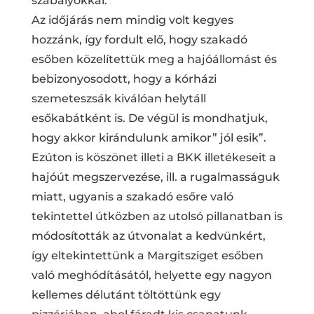
szabályokkal.
Az időjárás nem mindig volt kegyes
hozzánk, így fordult elő, hogy szakadó
esőben közelítettük meg a hajóállomást és
bebizonyosodott, hogy a kórházi
szemeteszsák kiválóan helytáll
esőkabátként is. De végül is mondhatjuk,
hogy akkor kirándulunk amikor” jól esik”.
Ezúton is köszönet illeti a BKK illetékeseit a
hajóút megszervezése, ill. a rugalmasságuk
miatt, ugyanis a szakadó esőre való
tekintettel útközben az utolsó pillanatban is
módosították az útvonalat a kedvünkért,
így eltekintettünk a Margitsziget esőben
való meghódításától, helyette egy nagyon
kellemes délutánt töltöttünk egy