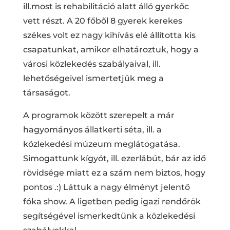
ill.most is rehabilitáció alatt álló gyerkőc
vett részt. A 20 főből 8 gyerek kerekes
székes volt ez nagy kihívás elé állította kis
csapatunkat, amikor elhatároztuk, hogy a
városi közlekedés szabályaival, ill.
lehetőségeivel ismertetjük meg a
társaságot.
A programok között szerepelt a már
hagyományos állatkerti séta, ill. a
közlekedési múzeum meglátogatása.
Simogattunk kígyót, ill. ezerlábút, bár az idő
rövidsége miatt ez a szám nem biztos, hogy
pontos .:) Láttuk a nagy élményt jelentő
fóka show. A ligetben pedig igazi rendőrök
segítségével ismerkedtünk a közlekedési