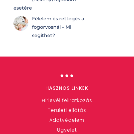
esetére
Félelem és rettegés a
fogorvosnál – Mi
segíthet?
…
HASZNOS LINKEK
Hírlevél feliratkozás
Területi ellátás
Adatvédelem
Ügyelet