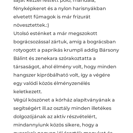
saját kézzel festett póló, mandala,
fényképkeret és a nylon harisnyákban
elvetett fűmagok is már frizurát
növesztettek.:)
Utolsó esténket a már megszokott
bográcsozással zártuk, amíg a bográcsban
rotyogott a paprikás krumpli addig Bársony
Bálint és zenekara szórakoztatta a
társaságot, ahol élmény volt, hogy minden
hangszer kipróbálható volt, így a végére
egy valódi közös élményzenélés
keletkezett.
Végül köszönet a kórház alapítványának a
segítségért ill.az osztály minden illetékes
dolgozójának az aktív részvételért,
mindannyiunk közös sikere, hogy a