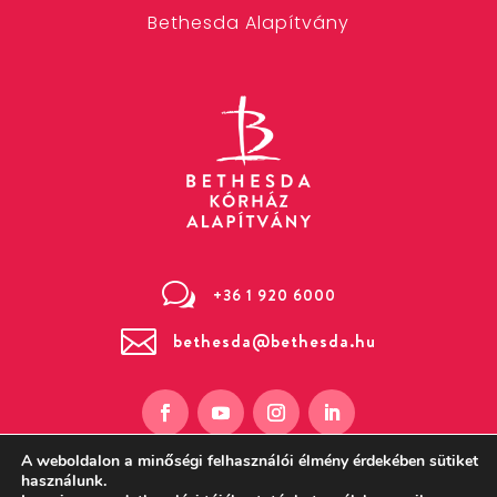
Bethesda Alapítvány
w
+36 1 920 6000

bethesda@bethesda.hu
A weboldalon a minőségi felhasználói élmény érdekében sütiket
használunk.