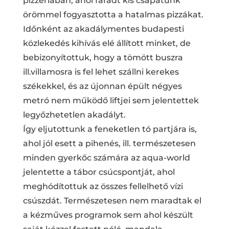
pizzériában, ahol fáradt kis csapatunk
örömmel fogyasztotta a hatalmas pizzákat.
Időnként az akadálymentes budapesti
közlekedés kihívás elé állított minket, de
bebizonyítottuk, hogy a tömött buszra
ill.villamosra is fel lehet szállni kerekes
székekkel, és az újonnan épült négyes
metró nem működő liftjei sem jelentettek
legyőzhetetlen akadályt.
Így eljutottunk a feneketlen tó partjára is,
ahol jól esett a pihenés, ill. természetesen
minden gyerkőc számára az aqua-world
jelentette a tábor csúcspontját, ahol
meghódítottuk az összes fellelhető vízi
csúszdát. Természetesen nem maradtak el
a kézműves programok sem ahol készült