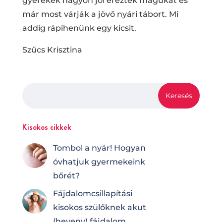
gyerekek nagyon jól érezték magukat és
már most várják a jövő nyári tábort. Mi
addig rápihenünk egy kicsit.
Szűcs Krisztina
Kisokos cikkek
Tombol a nyár! Hogyan
óvhatjuk gyermekeink
bőrét?
Fájdalomcsilla­pí­tá­si
kisokos szülőknek akut
(heveny) fájdalom