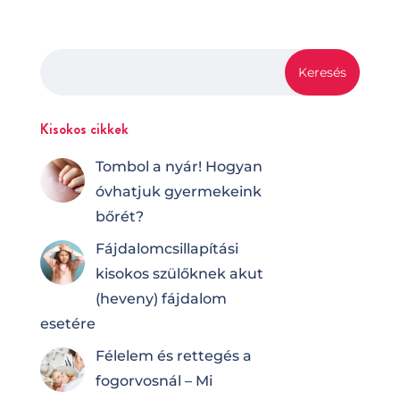
Kisokos cikkek
Tombol a nyár! Hogyan
óvhatjuk gyermekeink
bőrét?
Fájdalomcsilla­pí­tá­si
kisokos szülőknek akut
(heveny) fájdalom
esetére
Félelem és rettegés a
fogorvosnál – Mi