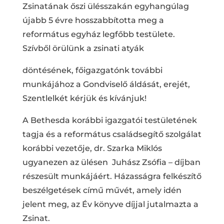
Zsinatának őszi ülésszakán egyhangúlag
újabb 5 évre hosszabbította meg a
református egyház legfőbb testülete.
Szívből örülünk a zsinati atyák
döntésének, főigazgatónk további
munkájához a Gondviselő áldását, erejét,
Szentlelkét kérjük és kívánjuk!
A Bethesda korábbi igazgatói testületének
tagja és a református családsegítő szolgálat
korábbi vezetője, dr. Szarka Miklós
ugyanezen az ülésen Juhász Zsófia – díjban
részesült munkájáért. Házasságra felkészítő
beszélgetések című művét, amely idén
jelent meg, az Év könyve díjjal jutalmazta a
Zsinat.