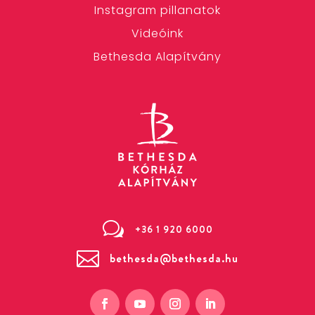
Instagram pillanatok
Videóink
Bethesda Alapítvány
w
+36 1 920 6000

bethesda@bethesda.hu