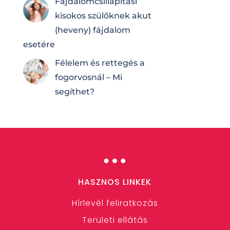
Fájdalomcsilla­pí­tá­si
kisokos szülőknek akut
(heveny) fájdalom
esetére
Félelem és rettegés a
fogorvosnál – Mi
segíthet?
…
HASZNOS LINKEK
Hírlevél feliratkozás
Területi ellátás