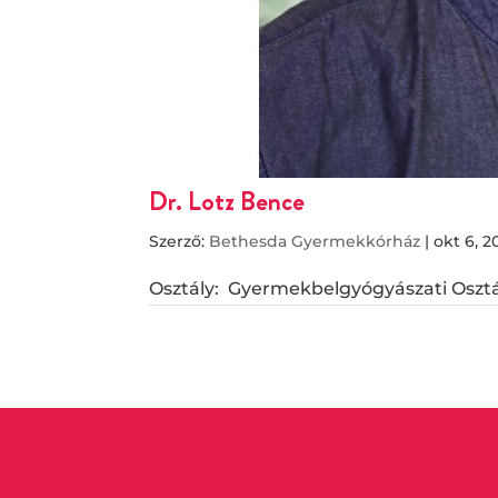
Dr. Lotz Bence
Szerző:
Bethesda Gyermekkórház
|
okt 6, 2
Osztály: Gyermekbelgyógyászati Osztá