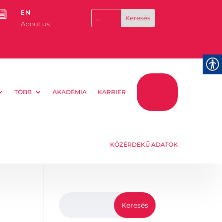
EN
i
About us
TÖBB
AKADÉMIA
KARRIER
TÁMOGATOM
KÖZÉRDEKŰ ADATOK