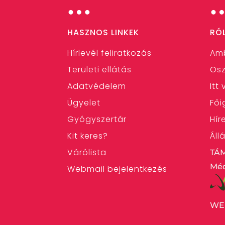
…
HASZNOS LINKEK
RÓ
Hírlevél feliratkozás
Am
Területi ellátás
Osz
Adatvédelem
Itt
Ügyelet
Fői
Gyógyszertár
Hír
Kit keres?
Áll
Várólista
TÁ
Méd
Webmail bejelentkezés
WE