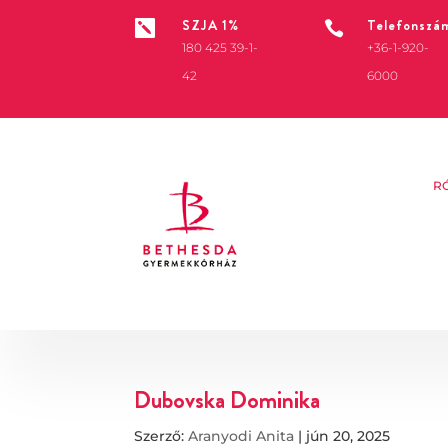
SZJA 1%
Telefonszá


180 425 39-1-
+36-1-920-
42
6000
R
Dubovska Dominika
Szerző:
Aranyodi Anita
|
jún 20, 2025