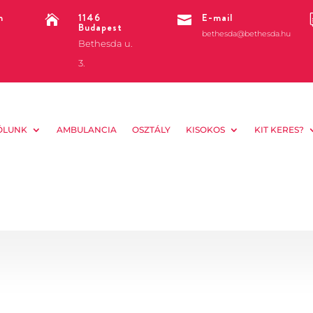
m
1146
E-mail


Budapest
bethesda@bethesda.hu
Bethesda u.
3.
ÓLUNK
AMBULANCIA
OSZTÁLY
KISOKOS
KIT KERES?