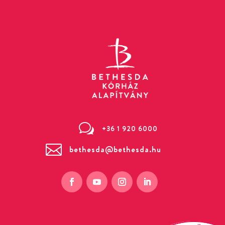
w
+36 1 920 6000

bethesda@bethesda.hu