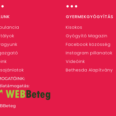
…
…
LUNK
GYERMEKGYÓGYÍTÁS
bulancia
Kisokos
tályok
Gyógyító Magazin
 vagyunk
Facebook közösség
gazgató
Instagram pillanatok
eink
Videóink
ásajánlatok
Bethesda Alapítvány
MOGATÓINK:
iatámogatás:
BBeteg