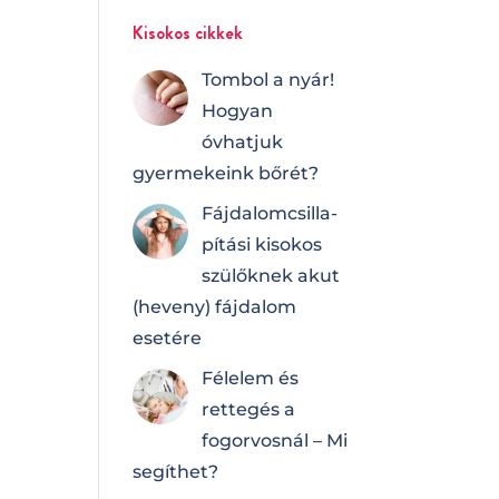
Kisokos cikkek
Tombol a nyár!
Hogyan
óvhatjuk
gyermekeink bőrét?
Fájdalomcsilla­
pí­tá­si kisokos
szülőknek akut
(heveny) fájdalom
esetére
Félelem és
rettegés a
fogorvosnál – Mi
segíthet?