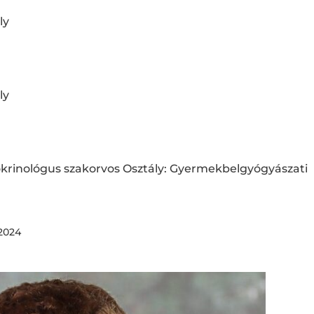
ly
ly
rinológus szakorvos Osztály: Gyermekbelgyógyászati
 2024