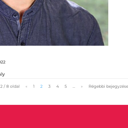
022
ly
2 / 8 oldal
«
1
2
3
4
5
...
»
Régebbi bejegyzése