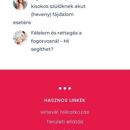
kisokos szülőknek akut
(heveny) fájdalom
esetére
Félelem és rettegés a
fogorvosnál – Mi
segíthet?
…
HASZNOS LINKEK
Hírlevél feliratkozás
Területi ellátás