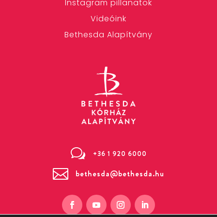
Instagram pillanatok
Videóink
Bethesda Alapítvány
w
+36 1 920 6000

bethesda@bethesda.hu