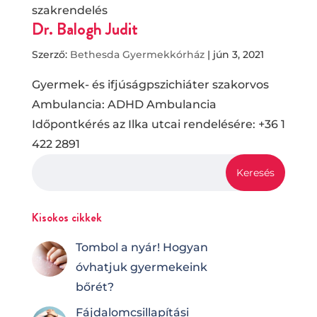
szakrendelés
Dr. Balogh Judit
Szerző:
Bethesda Gyermekkórház
|
jún 3, 2021
Gyermek- és ifjúságpszichiáter szakorvos
Ambulancia: ADHD Ambulancia
Időpontkérés az Ilka utcai rendelésére: +36 1
422 2891
Kisokos cikkek
Tombol a nyár! Hogyan
óvhatjuk gyermekeink
bőrét?
Fájdalomcsilla­pí­tá­si