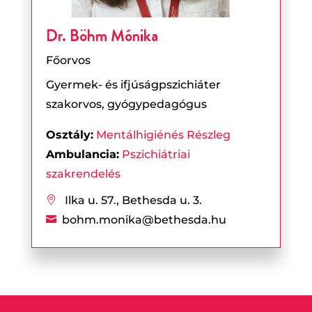
Dr. Böhm Mónika
Főorvos
Gyermek- és ifjúságpszichiáter
szakorvos, gyógypedagógus
Osztály:
Mentálhigiénés Részleg
Ambulancia:
Pszichiátriai
szakrendelés
Ilka u. 57., Bethesda u. 3.

bohm.monika@bethesda.hu
