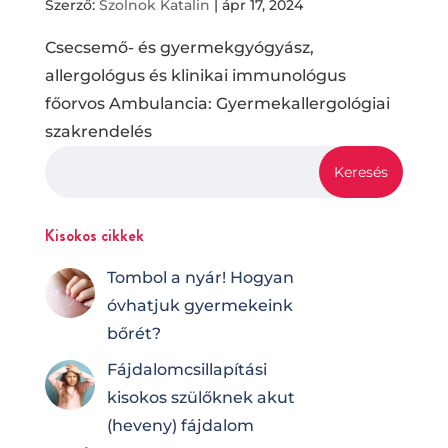
Szerző:
Szolnok Katalin
|
ápr 17, 2024
Csecsemő- és gyermekgyógyász,
allergológus és klinikai immunológus
főorvos Ambulancia: Gyermekallergológiai
szakrendelés
Kisokos cikkek
Tombol a nyár! Hogyan
óvhatjuk gyermekeink
bőrét?
Fájdalomcsilla­pí­tá­si
kisokos szülőknek akut
(heveny) fájdalom