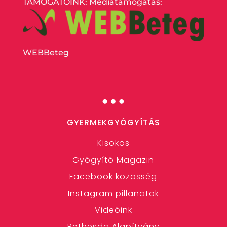
TÁMOGATÓINK: Médiatámogatás:
WEBBeteg
…
GYERMEKGYÓGYÍTÁS
Kisokos
Gyógyító Magazin
Facebook közösség
Instagram pillanatok
Videóink
Bethesda Alapítvány