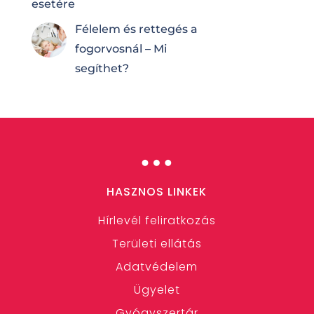
esetére
Félelem és rettegés a
fogorvosnál – Mi
segíthet?
…
HASZNOS LINKEK
Hírlevél feliratkozás
Területi ellátás
Adatvédelem
Ügyelet
Gyógyszertár