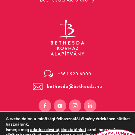
w
+36 1 920 6000

bethesda@bethesda.hu
A weboldalon a minőségi felhasználói élmény érdekében sütiket
használunk.
Ismerje meg
adatkezelési tájékoztatónkat
arról, hogy milyen