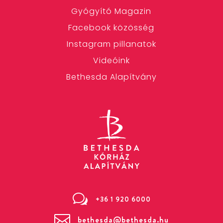
Gyógyító Magazin
Facebook közösség
Instagram pillanatok
Videóink
Bethesda Alapítvány
w
+36 1 920 6000

bethesda@bethesda.hu