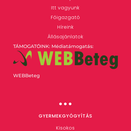
Itt vagyunk
Főigazgató
Híreink
Állásajánlatok
TÁMOGATÓINK: Médiatámogatás:
WEBBeteg
…
GYERMEKGYÓGYÍTÁS
Kisokos