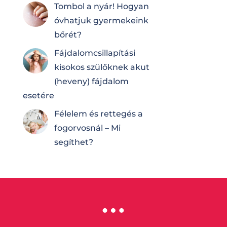
Tombol a nyár! Hogyan
óvhatjuk gyermekeink
bőrét?
Fájdalomcsilla­pí­tá­si
kisokos szülőknek akut
(heveny) fájdalom
esetére
Félelem és rettegés a
fogorvosnál – Mi
segíthet?
…