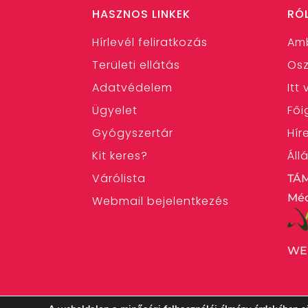
HASZNOS LINKEK
RÓ
Hírlevél feliratkozás
Am
Területi ellátás
Osz
Adatvédelem
Itt
Ügyelet
Fői
Gyógyszertár
Hír
Kit keres?
Áll
Várólista
TÁ
Méd
Webmail bejelentkezés
WE