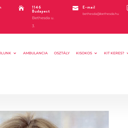
m
1146
E-mail


Budapest
bethesda@bethesda.hu
Bethesda u.
3.
ÓLUNK
AMBULANCIA
OSZTÁLY
KISOKOS
KIT KERES?