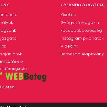
LUNK
GYERMEKGYÓGYÍTÁS
bulancia
Kisokos
tályok
Gyógyító Magazin
 vagyunk
Facebook közösség
gazgató
Instagram pillanatok
eink
Videóink
ásajánlatok
Bethesda Alapítvány
MOGATÓINK:
iatámogatás:
BBeteg