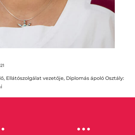
021
, Ellátószolgálat vezetője, Diplomás ápoló Osztály:
ai
…
…