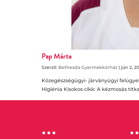
Pap Márta
Szerző:
Bethesda Gyermekkórház
|
jún 2, 2
Közegészségügyi- járványügyi felügyelő
Higiénia Kisokos cikk: A kézmosás titk
…