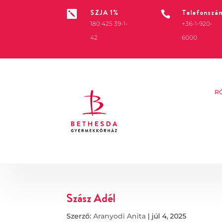
SZJA 1%
Telefonszá


180 425 39-1-
+36-1-920-
42
6000
R
Szász Adél
Szerző:
Aranyodi Anita
|
júl 4, 2025