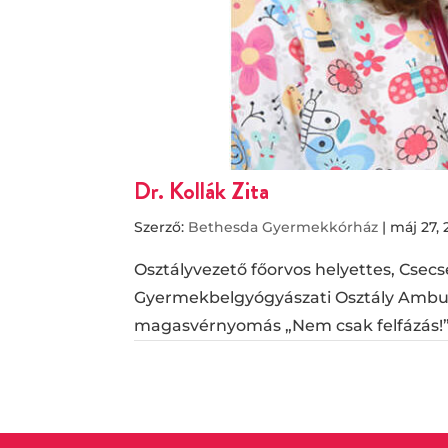
Dr. Kollák Zita
Szerző:
Bethesda Gyermekkórház
|
máj 27, 
Osztályvezető főorvos helyettes, Csec
Gyermekbelgyógyászati Osztály Ambula
magasvérnyomás „Nem csak felfázás!” 