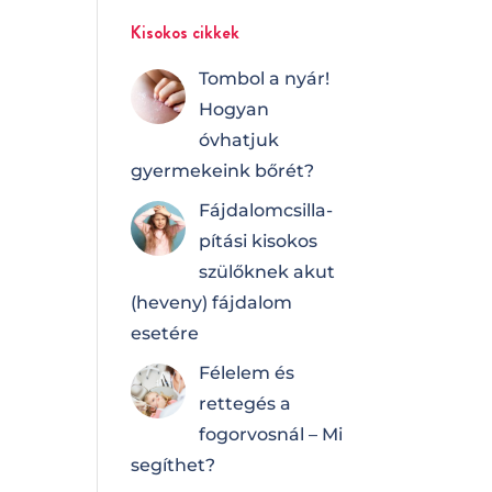
Kisokos cikkek
Tombol a nyár!
Hogyan
óvhatjuk
gyermekeink bőrét?
Fájdalomcsilla­
pí­tá­si kisokos
szülőknek akut
(heveny) fájdalom
esetére
Félelem és
rettegés a
fogorvosnál – Mi
segíthet?