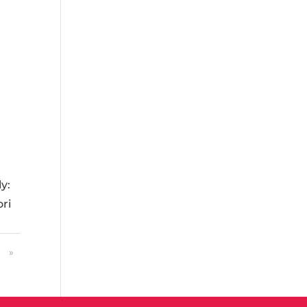
y:
ri
»