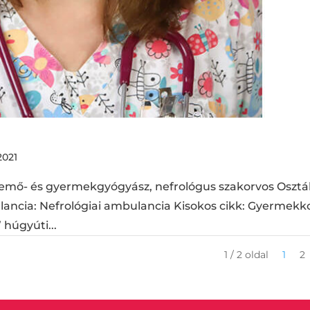
2021
semő- és gyermekgyógyász, nefrológus szakorvos Osztál
ncia: Nefrológiai ambulancia Kisokos cikk: Gyermekko
húgyúti...
1 / 2 oldal
1
2