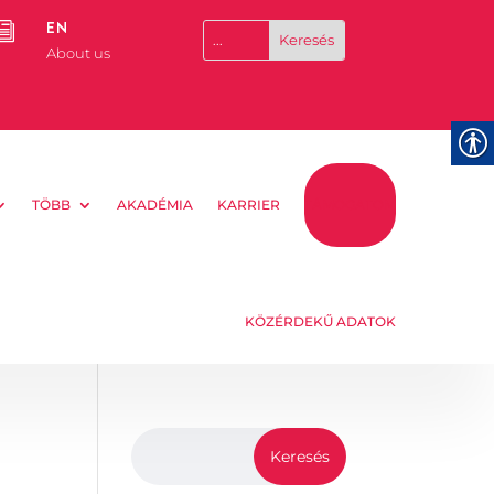
EN
i
About us
TÖBB
AKADÉMIA
KARRIER
TÁMOGATOM
KÖZÉRDEKŰ ADATOK