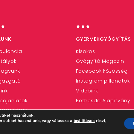
…
…
LUNK
GYERMEKGYÓGYÍTÁS
bulancia
Kisokos
tályok
Gyógyító Magazin
 vagyunk
Facebook közösség
gazgató
Instagram pillanatok
eink
Videóink
ásajánlatok
Bethesda Alapítvány
MOGATÓINK:
ütiket használunk.
iatámogatás:
en sütiket használunk, vagy válassza a
beállítások
részt,