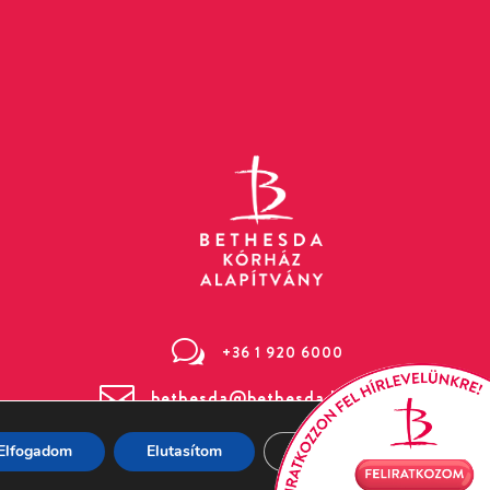
w
+36 1 920 6000

bethesda@bethesda.hu
Elfogadom
Elutasítom
Beállítások