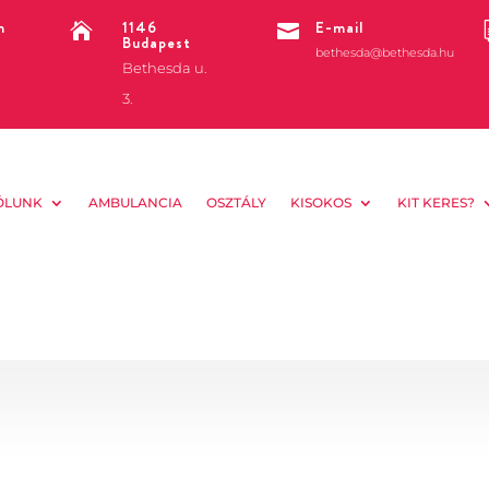
m
1146
E-mail


Budapest
bethesda@bethesda.hu
Bethesda u.
3.
ÓLUNK
AMBULANCIA
OSZTÁLY
KISOKOS
KIT KERES?