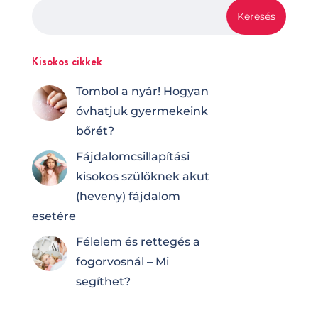
Kisokos cikkek
Tombol a nyár! Hogyan
óvhatjuk gyermekeink
bőrét?
Fájdalomcsilla­pí­tá­si
kisokos szülőknek akut
(heveny) fájdalom
esetére
Félelem és rettegés a
fogorvosnál – Mi
segíthet?