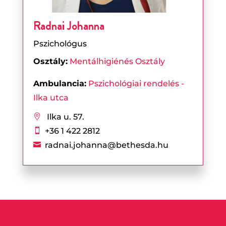
Radnai Johanna
Pszichológus
Osztály:
Mentálhigiénés Osztály
Ambulancia:
Pszichológiai rendelés -
Ilka utca
Ilka u. 57.

+36 1 422 2812

radnai.johanna@bethesda.hu
