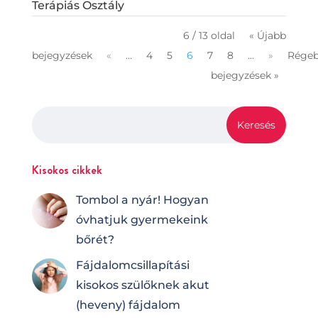
Terápiás Osztály
6 / 13 oldal
« Újabb
bejegyzések
«
...
4
5
6
7
8
...
»
Régeb
bejegyzések »
Kisokos cikkek
Tombol a nyár! Hogyan
óvhatjuk gyermekeink
bőrét?
Fájdalomcsilla­pí­tá­si
kisokos szülőknek akut
(heveny) fájdalom