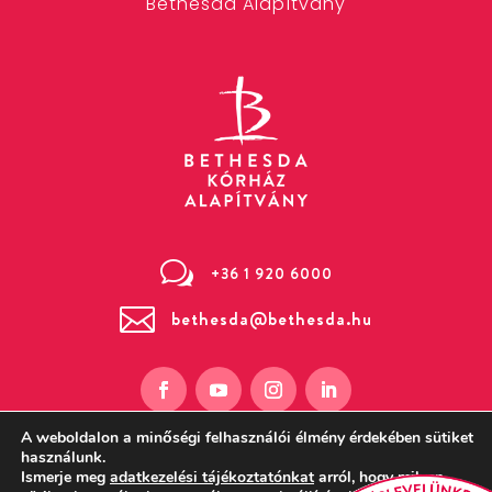
Bethesda Alapítvány
w
+36 1 920 6000

bethesda@bethesda.hu
A weboldalon a minőségi felhasználói élmény érdekében sütiket
használunk.
Ismerje meg
adatkezelési tájékoztatónkat
arról, hogy milyen