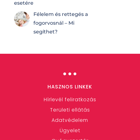
esetére
Félelem és rettegés a
fogorvosnál – Mi
segíthet?
…
HASZNOS LINKEK
Hírlevél feliratkozás
Területi ellátás
Adatvédelem
Ügyelet